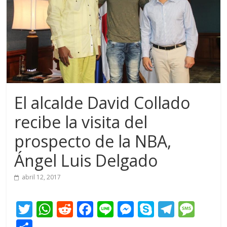
El alcalde David Collado
recibe la visita del
prospecto de la NBA,
Ángel Luis Delgado
abril 12, 2017
T
W
R
F
Li
M
S
T
M
w
h
e
ac
n
e
k
el
e