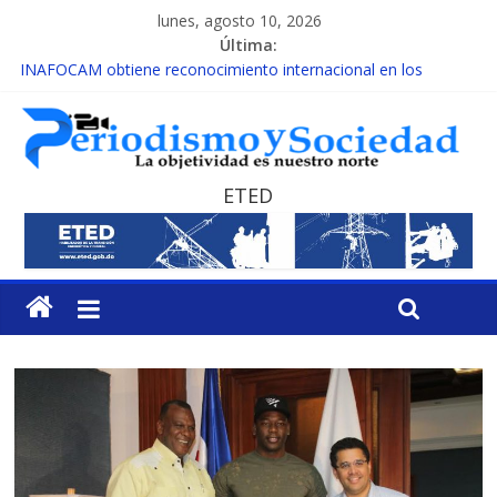
lunes, agosto 10, 2026
Última:
INAFOCAM obtiene reconocimiento internacional en los
Premios Latam Digital 2026
15 de febrero de cada año es Día Nacional de la lucha contra el
cáncer infantil
EL ENFOQUE UNILATERAL DE LA COALICIÓN
MESCyT y Universidad Albizu apoyarán rehabilitación de
ETED
reclusos
MESCyT presenta calendario de Consulta Nacional por la
Educación