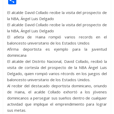
C
itt
at
d
e
e
ss
y
e
ss
o
El alcalde David Collado recibe la visita del prospecto de
er
s
di
b
e
p
gr
a
m
la NBA, Ángel Luis Delgado
A
t
o
n
e
a
g
p
El alcalde David Collado recibe la visita del prospecto de
p
o
g
m
e
ar
la NBA, Ángel Luis Delgado
El atleta de Haina rompió varios records en el
p
k
er
ti
baloncesto universitario de los Estados Unidos
r
Afirma deportista es ejemplo para la juventud
dominicana
El alcalde del Distrito Nacional, David Collado, recibió la
visita de cortesía del prospecto de la NBA Ángel Luis
Delgado, quien rompió varios récords en los juegos del
baloncesto universitario de los Estados Unidos.
Al recibir del destacado deportista dominicano, oriundo
de Haina, el acalde Collado exhortó a los jóvenes
dominicanos a perseguir sus sueños dentro de cualquier
actividad que implique el emprendimiento para lograr
sus metas.