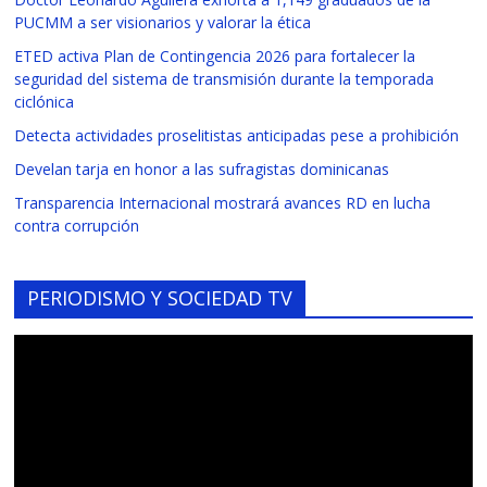
PUCMM a ser visionarios y valorar la ética
ETED activa Plan de Contingencia 2026 para fortalecer la
seguridad del sistema de transmisión durante la temporada
ciclónica
Detecta actividades proselitistas anticipadas pese a prohibición
Develan tarja en honor a las sufragistas dominicanas
Transparencia Internacional mostrará avances RD en lucha
contra corrupción
PERIODISMO Y SOCIEDAD TV
Reproductor
de
vídeo