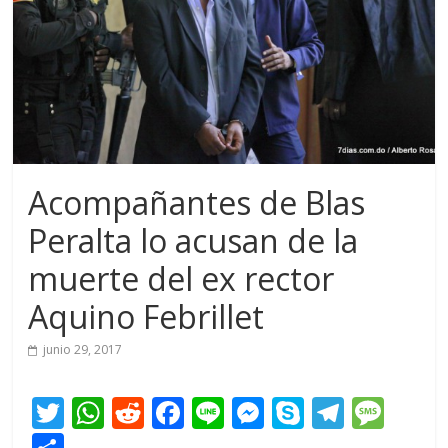
Acompañantes de Blas
Peralta lo acusan de la
muerte del ex rector
Aquino Febrillet
junio 29, 2017
T
W
R
F
Li
M
S
T
M
w
h
e
ac
n
e
k
el
e