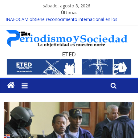
sábado, agosto 8, 2026
Última:
INAFOCAM obtiene reconocimiento internacional en los
Premios Latam Digital 2026
15 de febrero de cada año es Día Nacional de la lucha contra el
cáncer infantil
EL ENFOQUE UNILATERAL DE LA COALICIÓN
MESCyT y Universidad Albizu apoyarán rehabilitación de
ETED
reclusos
MESCyT presenta calendario de Consulta Nacional por la
Educación