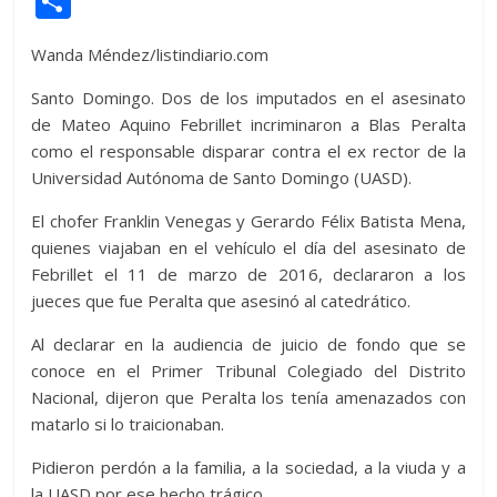
C
itt
at
d
e
e
ss
y
e
ss
o
Wanda Méndez/listindiario.com
er
s
di
b
e
p
gr
a
m
A
t
o
n
e
a
g
p
Santo Domingo. Dos de los imputados en el asesinato
de Mateo Aquino Febrillet incriminaron a Blas Peralta
p
o
g
m
e
ar
como el responsable disparar contra el ex rector de la
p
k
er
ti
Universidad Autónoma de Santo Domingo (UASD).
r
El chofer Franklin Venegas y Gerardo Félix Batista Mena,
quienes viajaban en el vehículo el día del asesinato de
Febrillet el 11 de marzo de 2016, declararon a los
jueces que fue Peralta que asesinó al catedrático.
Al declarar en la audiencia de juicio de fondo que se
conoce en el Primer Tribunal Colegiado del Distrito
Nacional, dijeron que Peralta los tenía amenazados con
matarlo si lo traicionaban.
Pidieron perdón a la familia, a la sociedad, a la viuda y a
la UASD por ese hecho trágico.