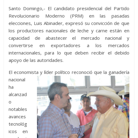
itt
at
d
e
e
ss
y
e
ss
o
Santo Domingo,- El candidato presidencial del Partido
er
s
di
b
e
p
gr
a
m
Revolucionario Moderno (PRM) en las pasadas
A
t
o
n
e
a
g
p
elecciones, Luis Abinader, expresó su convicción de que
p
o
g
m
e
ar
los productores nacionales de leche y carne están en
capacidad de abastecer el mercado nacional y
p
k
er
ti
convertirse en exportadores a los mercados
r
internacionales, para lo que deben recibir el debido
apoyo de las autoridades.
El economista y líder político reconoció
que la ganadería
nacional
ha
alcanzad
o
notables
avances
tecnológ
icos en