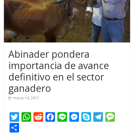
Abinader pondera
importancia de avance
definitivo en el sector
ganadero
marzo 16, 2017
T
W
R
F
Li
M
S
T
M
w
h
e
ac
n
e
k
el
e
C