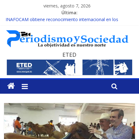
viernes, agosto 7, 2026
Última:
INAFOCAM obtiene reconocimiento internacional en los
Premios Latam Digital 2026
15 de febrero de cada año es Día Nacional de la lucha contra el
cáncer infantil
EL ENFOQUE UNILATERAL DE LA COALICIÓN
MESCyT y Universidad Albizu apoyarán rehabilitación de
ETED
reclusos
MESCyT presenta calendario de Consulta Nacional por la
Educación