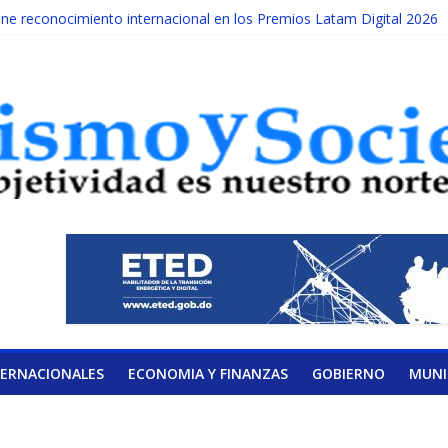
e reconocimiento internacional en los Premios Latam Digital 2026
cada año es Día Nacional de la lucha contra el cáncer infantil
ILATERAL DE LA COALICIÓN
idad Albizu apoyarán rehabilitación de reclusos
calendario de Consulta Nacional por la Educación
TERNACIONALES
ECONOMIA Y FINANZAS
GOBIERNO
MUNI