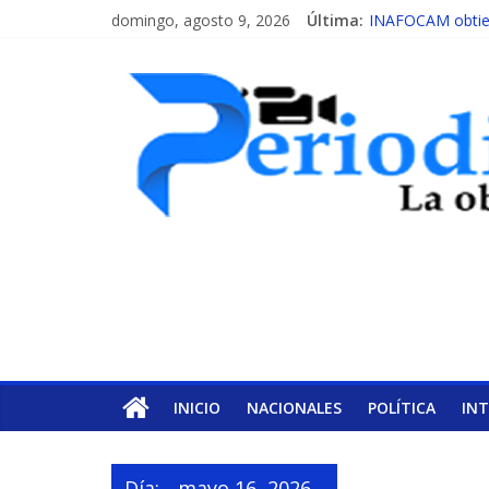
domingo, agosto 9, 2026
Última:
INAFOCAM obtien
15 de febrero de 
EL ENFOQUE UN
MESCyT y Univers
MESCyT presenta 
INICIO
NACIONALES
POLÍTICA
IN
Día:
mayo 16, 2026