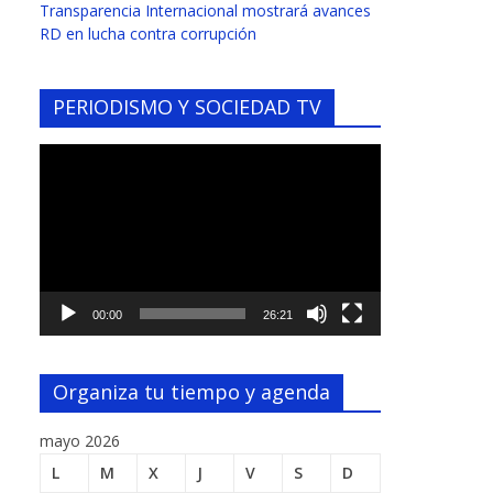
Transparencia Internacional mostrará avances
RD en lucha contra corrupción
PERIODISMO Y SOCIEDAD TV
Reproductor
de
vídeo
00:00
26:21
Organiza tu tiempo y agenda
mayo 2026
L
M
X
J
V
S
D