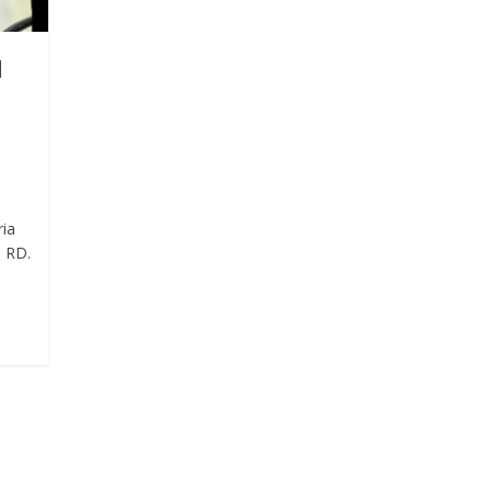
l
ria
, RD.