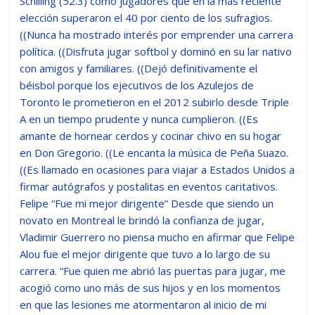
Schilling (52.3) como jugadores que en la más reciente
elección superaron el 40 por ciento de los sufragios.
((Nunca ha mostrado interés por emprender una carrera
política. ((Disfruta jugar softbol y dominó en su lar nativo
con amigos y familiares. ((Dejó definitivamente el
béisbol porque los ejecutivos de los Azulejos de
Toronto le prometieron en el 2012 subirlo desde Triple
A en un tiempo prudente y nunca cumplieron. ((Es
amante de hornear cerdos y cocinar chivo en su hogar
en Don Gregorio. ((Le encanta la música de Peña Suazo.
((Es llamado en ocasiones para viajar a Estados Unidos a
firmar autógrafos y postalitas en eventos caritativos.
Felipe “Fue mi mejor dirigente” Desde que siendo un
novato en Montreal le brindó la confianza de jugar,
Vladimir Guerrero no piensa mucho en afirmar que Felipe
Alou fue el mejor dirigente que tuvo a lo largo de su
carrera. “Fue quien me abrió las puertas para jugar, me
acogió como uno más de sus hijos y en los momentos
en que las lesiones me atormentaron al inicio de mi