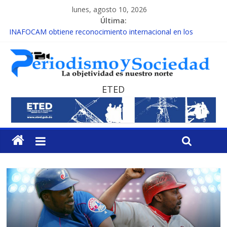
lunes, agosto 10, 2026
Última:
INAFOCAM obtiene reconocimiento internacional en los
Premios Latam Digital 2026
15 de febrero de cada año es Día Nacional de la lucha contra el
cáncer infantil
EL ENFOQUE UNILATERAL DE LA COALICIÓN
MESCyT y Universidad Albizu apoyarán rehabilitación de
ETED
reclusos
MESCyT presenta calendario de Consulta Nacional por la
Educación