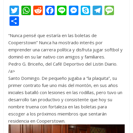
T
W
R
F
Li
M
S
T
M
w
h
e
ac
n
e
k
el
e
C
itt
at
d
e
e
ss
y
e
ss
o
“Nunca pensé que estaría en las boletas de
er
s
di
b
e
p
gr
a
m
Cooperstown” Nunca ha mostrado interés por
A
t
o
n
e
a
g
p
emprender una carrera política y disfruta jugar softbol y
p
o
g
m
e
ar
dominó en su lar nativo con amigos y familiares.
Pedro G. Briceño, del Café Deportivo del Listin Diario.
p
k
er
ti
/a>
r
Santo Domingo. De pequeño jugaba a “la plaquita”, su
primer contrato fue uno más del montón, en sus años
iniciales batalló con lesiones en las rodillas, pero tuvo un
desarrollo tan productivo y consistente que hoy su
nombre truena con fortaleza en las boletas para
escoger a los próximos miembros que sentarán
residencia en Cooperstown.