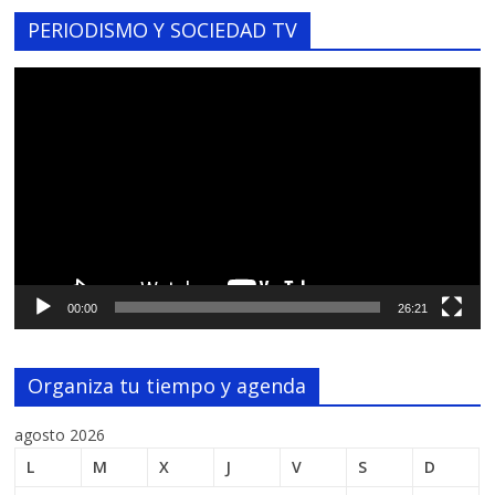
PERIODISMO Y SOCIEDAD TV
Reproductor
de
vídeo
00:00
26:21
Organiza tu tiempo y agenda
agosto 2026
L
M
X
J
V
S
D