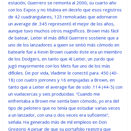
estación, Guerrero se remonta al 2000, su cuarto año
con los Expos y no titubea en decirlo que esos registros
de 42 cuadrangulares, 123 remolcadas que adornaron
un average de .345 representó el mejor de los años,
aunque tuvo muchos otros magníficos. Brown más fácil
de batear, Leiter el más difícil Guerrero sostiene que a
uno de los lanzadores a quien se sintió más cómodo en
batearle fue a Kevin Brown cuando éste era un miembro
de los Dodgers, en tanto que Al Leiter, un zurdo que
jugó mayormente con los Mets fue uno de los más
difíciles. De por vida, Vladimir le conectó para .450 (40-
18) con cuatro jonrones y 16 empujadas a Brown, en
tanto que a Leiter el average fue de solo .114 (44-5) con
un vuelacercas y seis producidas. “Cuando me
enfrentaba a Brown me sentía bien cómodo, yo era del
tipo de pelotero que no tenía que estudiar varias veces
a un lanzador, con una o dos veces era suficiente”,
señala. Ha generado más de mil empleos en Don
Gregorio A pesar de que su portafolio registra que