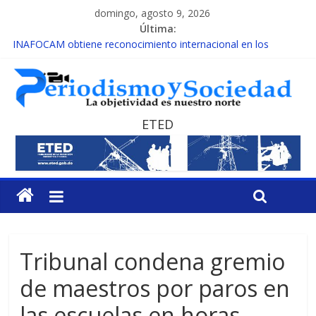
domingo, agosto 9, 2026
Última:
INAFOCAM obtiene reconocimiento internacional en los
Premios Latam Digital 2026
15 de febrero de cada año es Día Nacional de la lucha contra el
cáncer infantil
EL ENFOQUE UNILATERAL DE LA COALICIÓN
MESCyT y Universidad Albizu apoyarán rehabilitación de
ETED
reclusos
MESCyT presenta calendario de Consulta Nacional por la
Educación
Tribunal condena gremio
de maestros por paros en
las escuelas en horas