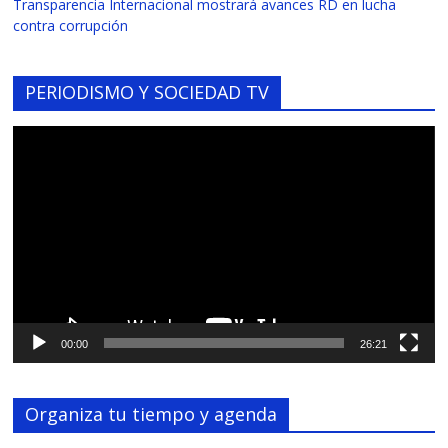
Transparencia Internacional mostrará avances RD en lucha
contra corrupción
PERIODISMO Y SOCIEDAD TV
Reproductor
de
vídeo
00:00
26:21
Organiza tu tiempo y agenda