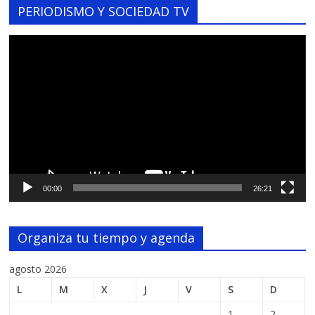
PERIODISMO Y SOCIEDAD TV
Reproductor
de
vídeo
00:00
26:21
Organiza tu tiempo y agenda
agosto 2026
L
M
X
J
V
S
D
1
2