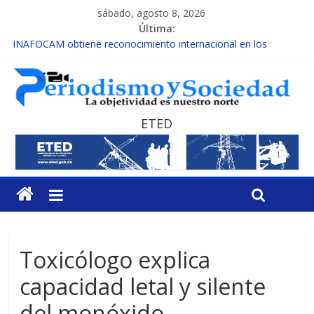
sábado, agosto 8, 2026
Última:
INAFOCAM obtiene reconocimiento internacional en los
Premios Latam Digital 2026
15 de febrero de cada año es Día Nacional de la lucha contra el
cáncer infantil
EL ENFOQUE UNILATERAL DE LA COALICIÓN
MESCyT y Universidad Albizu apoyarán rehabilitación de
ETED
reclusos
MESCyT presenta calendario de Consulta Nacional por la
Educación
Toxicólogo explica
capacidad letal y silente
del monóxido