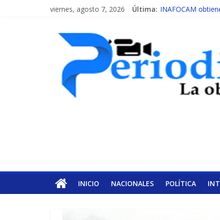
viernes, agosto 7, 2026
Última:
INAFOCAM obtiene 
15 de febrero de ca
EL ENFOQUE UNIL
MESCyT y Universid
MESCyT presenta c
INICIO
NACIONALES
POLÍTICA
IN