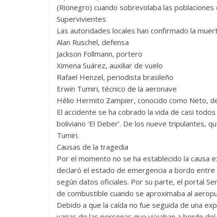
(Rionegro) cuando sobrevolaba las poblaciones d
Supervivientes
Las autoridades locales han confirmado la muert
Alan Ruschel, defensa
Jackson Follmann, portero
Ximena Suárez, auxiliar de vuelo
Rafael Henzel, periodista brasileño
Erwin Tumiri, técnico de la aeronave
Hélio Hermito Zampier, conocido como Neto, de
El accidente se ha cobrado la vida de casi todos 
boliviano ‘El Deber’. De los nueve tripulantes, 
Tumiri.
Causas de la tragedia
Por el momento no se ha establecido la causa e
declaró el estado de emergencia a bordo entre el 
según datos oficiales. Por su parte, el portal S
de combustible cuando se aproximaba al aeropu
Debido a que la caída no fue seguida de una expl
varias de las personas que viajaban a bordo del 