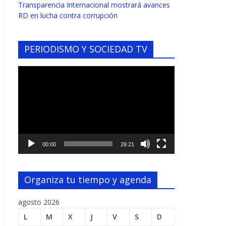
Transparencia Internacional mostrará avances
RD en lucha contra corrupción
PERIODISMO Y SOCIEDAD TV
Reproductor
de
vídeo
00:00
26:21
Organiza tu tiempo y agenda
agosto 2026
L
M
X
J
V
S
D