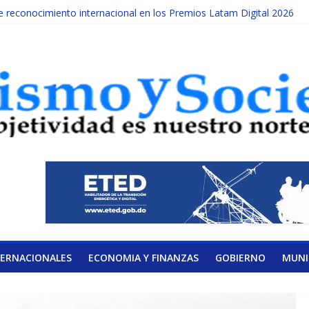
reconocimiento internacional en los Premios Latam Digital 2026
da año es Día Nacional de la lucha contra el cáncer infantil
ATERAL DE LA COALICIÓN
ad Albizu apoyarán rehabilitación de reclusos
alendario de Consulta Nacional por la Educación
TERNACIONALES
ECONOMIA Y FINANZAS
GOBIERNO
MUNI