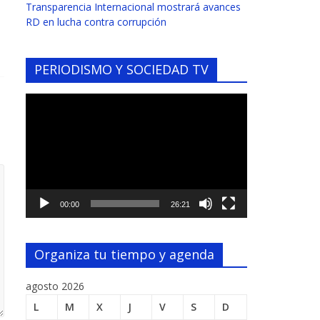
Transparencia Internacional mostrará avances
RD en lucha contra corrupción
PERIODISMO Y SOCIEDAD TV
Reproductor
de
vídeo
00:00
26:21
Organiza tu tiempo y agenda
agosto 2026
L
M
X
J
V
S
D