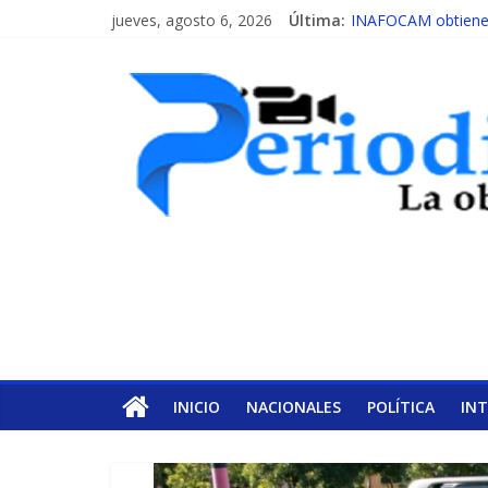
jueves, agosto 6, 2026
Última:
INAFOCAM obtiene r
15 de febrero de ca
EL ENFOQUE UNIL
MESCyT y Universid
MESCyT presenta ca
INICIO
NACIONALES
POLÍTICA
IN