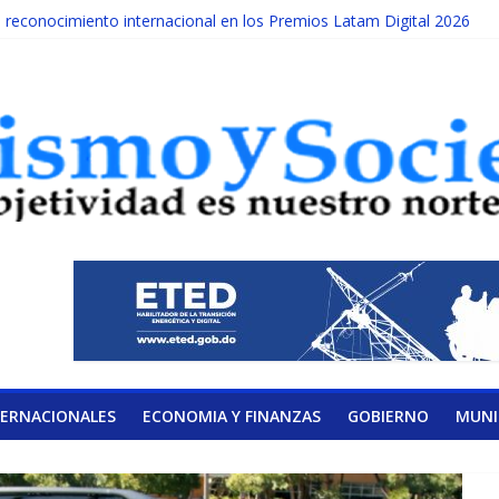
econocimiento internacional en los Premios Latam Digital 2026
da año es Día Nacional de la lucha contra el cáncer infantil
ATERAL DE LA COALICIÓN
ad Albizu apoyarán rehabilitación de reclusos
lendario de Consulta Nacional por la Educación
TERNACIONALES
ECONOMIA Y FINANZAS
GOBIERNO
MUNI