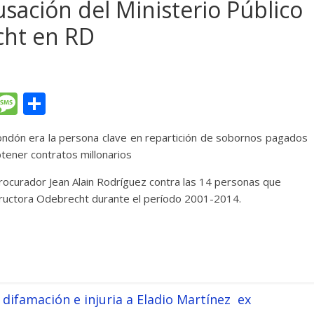
sación del Ministerio Público
cht en RD
T
M
C
l
e
o
ondón era la persona clave en repartición de sobornos pagados
e
ss
m
tener contratos millonarios
gr
a
p
procurador Jean Alain Rodríguez contra las 14 personas que
a
g
ar
ructora Odebrecht durante el período 2001-2014.
m
e
ti
r
difamación e injuria a Eladio Martínez ex