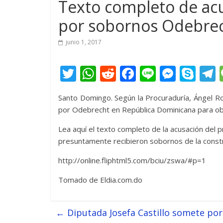
Texto completo de acu
por sobornos Odebre
junio 1, 2017
T
W
R
F
Li
M
S
w
h
e
ac
n
e
k
e
Santo Domingo. Según la Procuraduría, Ángel R
itt
at
d
e
e
ss
y
por Odebrecht en República Dominicana para ob
er
s
di
b
e
p
Lea aquí el texto completo de la acusación del 
A
t
o
n
e
presuntamente recibieron sobornos de la const
p
o
g
http://online.fliphtml5.com/bciu/zswa/#p=1
p
k
er
Tomado de Eldia.com.do
←
Diputada Josefa Castillo somete por 