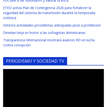
PUCMM a ser visionarios y valorar la ética
ETED activa Plan de Contingencia 2026 para fortalecer la
seguridad del sistema de transmisión durante la temporada
ciclónica
Detecta actividades proselitistas anticipadas pese a prohibición
Develan tarja en honor a las sufragistas dominicanas
Transparencia Internacional mostrará avances RD en lucha
contra corrupción
PERIODISMO Y SOCIEDAD TV
Reproductor
de
vídeo