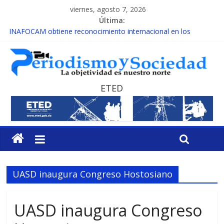
viernes, agosto 7, 2026
Última:
INAFOCAM obtiene reconocimiento internacional en los
Premios Latam Digital 2026
15 de febrero de cada año es Día Nacional de la lucha contra el
cáncer infantil
EL ENFOQUE UNILATERAL DE LA COALICIÓN
MESCyT y Universidad Albizu apoyarán rehabilitación de
ETED
reclusos
MESCyT presenta calendario de Consulta Nacional por la
Educación
UASD inaugura Congreso Hostosiano
UASD inaugura Congreso