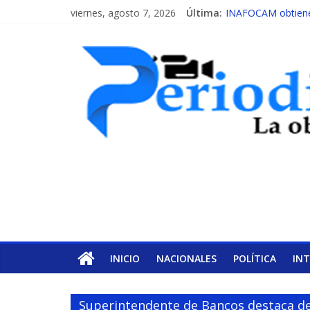
viernes, agosto 7, 2026
Última:
INAFOCAM obtiene 
15 de febrero de ca
EL ENFOQUE UNIL
MESCyT y Universid
MESCyT presenta c
INICIO
NACIONALES
POLÍTICA
IN
Superintendente de Bancos destaca de