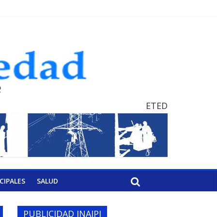
ETED
CIPALES
SALUD
PUBLICIDAD INAIPI