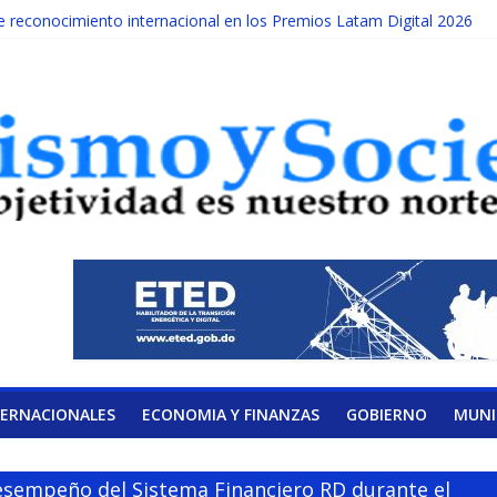
reconocimiento internacional en los Premios Latam Digital 2026
da año es Día Nacional de la lucha contra el cáncer infantil
ATERAL DE LA COALICIÓN
ad Albizu apoyarán rehabilitación de reclusos
alendario de Consulta Nacional por la Educación
TERNACIONALES
ECONOMIA Y FINANZAS
GOBIERNO
MUNI
sempeño del Sistema Financiero RD durante el