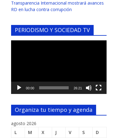
Transparencia Internacional mostrará avances
RD en lucha contra corrupción
PERIODISMO Y SOCIEDAD TV
Reproductor
de
vídeo
00:00
26:21
Organiza tu tiempo y agenda
agosto 2026
L
M
X
J
V
S
D