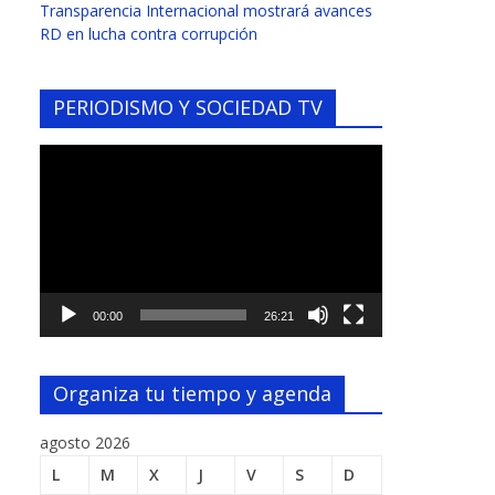
Transparencia Internacional mostrará avances
RD en lucha contra corrupción
PERIODISMO Y SOCIEDAD TV
Reproductor
de
vídeo
00:00
26:21
Organiza tu tiempo y agenda
agosto 2026
L
M
X
J
V
S
D