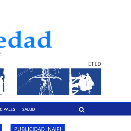
ETED
CIPALES
SALUD
PUBLICIDAD INAIPI