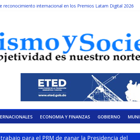
reconocimiento internacional en los Premios Latam Digital 2026
ada año es Día Nacional de la lucha contra el cáncer infantil
LATERAL DE LA COALICIÓN
ad Albizu apoyarán rehabilitación de reclusos
alendario de Consulta Nacional por la Educación
TERNACIONALES
ECONOMIA Y FINANZAS
GOBIERNO
MUNI
rabajo para el PRM de ganar la Presidencia del