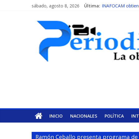
sábado, agosto 8, 2026
Última:
INAFOCAM obtiene 
15 de febrero de c
EL ENFOQUE UNI
MESCyT y Universid
MESCyT presenta c
INICIO
NACIONALES
POLÍTICA
IN
Ramón Ceballo presenta programa de t