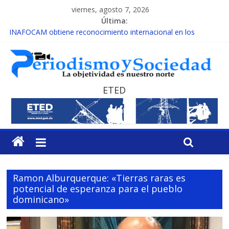
viernes, agosto 7, 2026
Última:
INAFOCAM obtiene reconocimiento internacional en los
Premios Latam Digital 2026
15 de febrero de cada año es Día Nacional de la lucha contra el
cáncer infantil
EL ENFOQUE UNILATERAL DE LA COALICIÓN
MESCyT y Universidad Albizu apoyarán rehabilitación de
ETED
reclusos
MESCyT presenta calendario de Consulta Nacional por la
Educación
Ramon Alburquerque: «Tierras raras es
potencial de esperanza para el pueblo
dominicano»