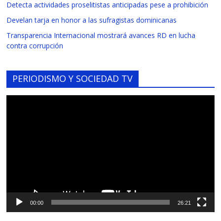
Detecta actividades proselitistas anticipadas pese a prohibición
Develan tarja en honor a las sufragistas dominicanas
Transparencia Internacional mostrará avances RD en lucha
contra corrupción
PERIODISMO Y SOCIEDAD TV
Reproductor
de
vídeo
00:00
26:21