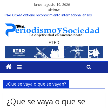
lunes, agosto 10, 2026
Última:
INAFOCAM obtiene reconocimiento internacional en los
Premios Latam Digital 2026
15 de febrero de cada año es Día Nacional de la lucha contra el
cáncer infantil
EL ENFOQUE UNILATERAL DE LA COALICIÓN
MESCyT y Universidad Albizu apoyarán rehabilitación de
ETED
reclusos
MESCyT presenta calendario de Consulta Nacional por la
Educación
¿Que se vaya o que se vayan?
¿Que se vaya o que se