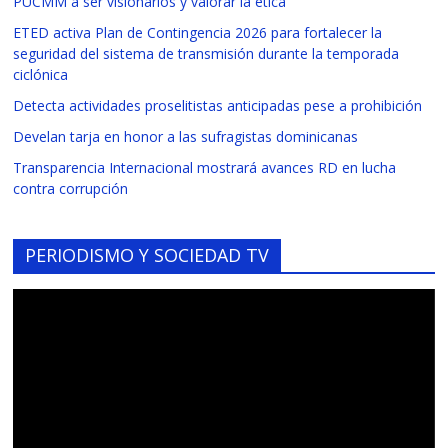
PUCMM a ser visionarios y valorar la ética
ETED activa Plan de Contingencia 2026 para fortalecer la
seguridad del sistema de transmisión durante la temporada
ciclónica
Detecta actividades proselitistas anticipadas pese a prohibición
Develan tarja en honor a las sufragistas dominicanas
Transparencia Internacional mostrará avances RD en lucha
contra corrupción
PERIODISMO Y SOCIEDAD TV
Reproductor
de
vídeo