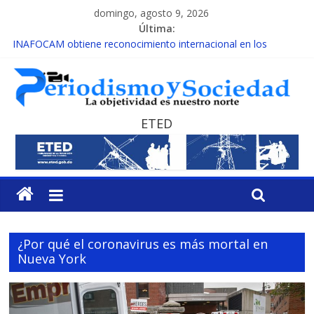
domingo, agosto 9, 2026
Última:
INAFOCAM obtiene reconocimiento internacional en los
Premios Latam Digital 2026
15 de febrero de cada año es Día Nacional de la lucha contra el
cáncer infantil
EL ENFOQUE UNILATERAL DE LA COALICIÓN
MESCyT y Universidad Albizu apoyarán rehabilitación de
ETED
reclusos
MESCyT presenta calendario de Consulta Nacional por la
Educación
¿Por qué el coronavirus es más mortal en
Nueva York