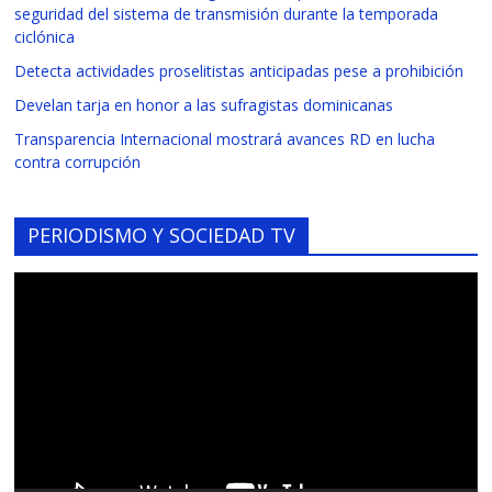
seguridad del sistema de transmisión durante la temporada
ciclónica
Detecta actividades proselitistas anticipadas pese a prohibición
Develan tarja en honor a las sufragistas dominicanas
Transparencia Internacional mostrará avances RD en lucha
contra corrupción
PERIODISMO Y SOCIEDAD TV
Reproductor
de
vídeo