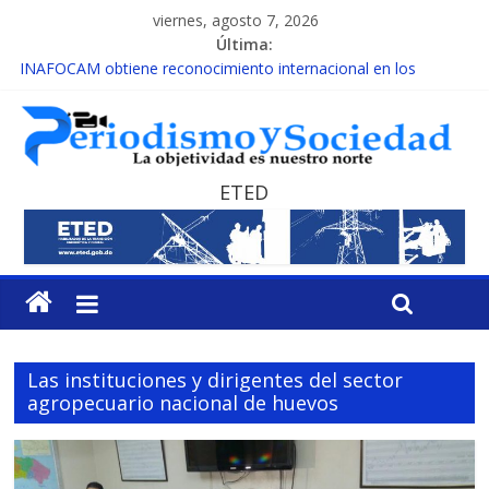
viernes, agosto 7, 2026
Última:
INAFOCAM obtiene reconocimiento internacional en los
Premios Latam Digital 2026
15 de febrero de cada año es Día Nacional de la lucha contra el
cáncer infantil
EL ENFOQUE UNILATERAL DE LA COALICIÓN
MESCyT y Universidad Albizu apoyarán rehabilitación de
ETED
reclusos
MESCyT presenta calendario de Consulta Nacional por la
Educación
Las instituciones y dirigentes del sector
agropecuario nacional de huevos