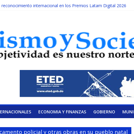
econocimiento internacional en los Premios Latam Digital 2026
da año es Día Nacional de la lucha contra el cáncer infantil
ATERAL DE LA COALICIÓN
ad Albizu apoyarán rehabilitación de reclusos
lendario de Consulta Nacional por la Educación
TERNACIONALES
ECONOMIA Y FINANZAS
GOBIERNO
MUNI
amento policial y otras obras en su pueblo natal