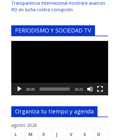
Transparencia Internacional mostrará avances
RD en lucha contra corrupción
PERIODISMO Y SOCIEDAD TV
Reproductor
de
vídeo
00:00
26:21
Organiza tu tiempo y agenda
agosto 2026
L
M
X
J
V
S
D