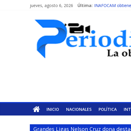
jueves, agosto 6, 2026
Última:
INAFOCAM obtiene r
15 de febrero de ca
EL ENFOQUE UNIL
MESCyT y Universid
MESCyT presenta ca
INICIO
NACIONALES
POLÍTICA
IN
Grandes Ligas Nelson Cruz dona destac