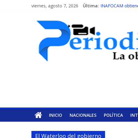
viernes, agosto 7, 2026
Última:
INAFOCAM obtiene 
15 de febrero de ca
EL ENFOQUE UNIL
MESCyT y Universid
MESCyT presenta c
INICIO
NACIONALES
POLÍTICA
IN
El Waterloo del gobierno