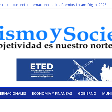
reconocimiento internacional en los Premios Latam Digital 2026
da año es Día Nacional de la lucha contra el cáncer infantil
ATERAL DE LA COALICIÓN
ad Albizu apoyarán rehabilitación de reclusos
alendario de Consulta Nacional por la Educación
TERNACIONALES
ECONOMIA Y FINANZAS
GOBIERNO
MUNI