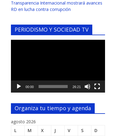
Transparencia Internacional mostrará avances
RD en lucha contra corrupción
PERIODISMO Y SOCIEDAD TV
Reproductor
de
vídeo
00:00
26:21
Organiza tu tiempo y agenda
agosto 2026
L
M
X
J
V
S
D