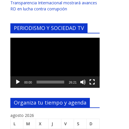
Transparencia Internacional mostrará avances
RD en lucha contra corrupción
PERIODISMO Y SOCIEDAD TV
Reproductor
de
vídeo
00:00
26:21
Organiza tu tiempo y agenda
agosto 2026
L
M
X
J
V
S
D