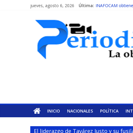
jueves, agosto 6, 2026
Última:
INAFOCAM obtiene r
15 de febrero de ca
EL ENFOQUE UNIL
MESCyT y Universid
MESCyT presenta ca
INICIO
NACIONALES
POLÍTICA
IN
El liderazgo de Tavárez Justo y su fus