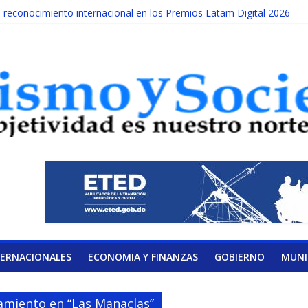
econocimiento internacional en los Premios Latam Digital 2026
da año es Día Nacional de la lucha contra el cáncer infantil
ATERAL DE LA COALICIÓN
ad Albizu apoyarán rehabilitación de reclusos
lendario de Consulta Nacional por la Educación
TERNACIONALES
ECONOMIA Y FINANZAS
GOBIERNO
MUNI
ilamiento en “Las Manaclas”