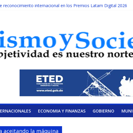
reconocimiento internacional en los Premios Latam Digital 2026
ada año es Día Nacional de la lucha contra el cáncer infantil
LATERAL DE LA COALICIÓN
ad Albizu apoyarán rehabilitación de reclusos
alendario de Consulta Nacional por la Educación
TERNACIONALES
ECONOMIA Y FINANZAS
GOBIERNO
MUNI
a aceitando la máquina