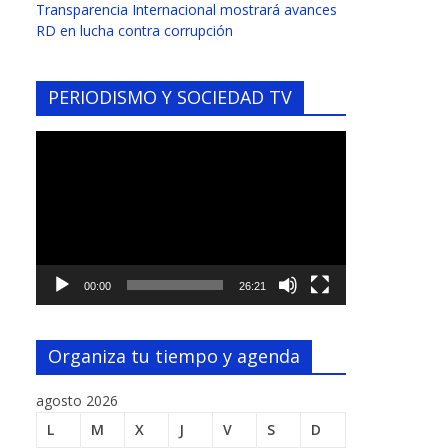
Transparencia Internacional mostrará avances
RD en lucha contra corrupción
PERIODISMO Y SOCIEDAD TV
Reproductor
de
vídeo
00:00
26:21
Organiza tu tiempo y agenda
agosto 2026
L
M
X
J
V
S
D