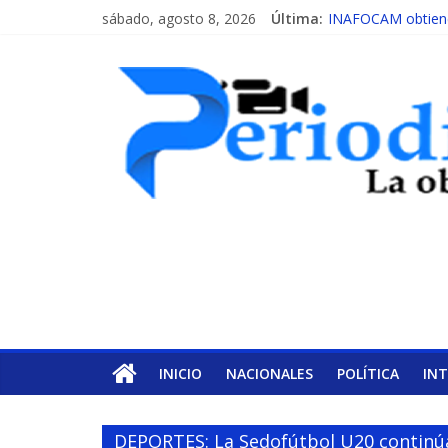
sábado, agosto 8, 2026
Última:
INAFOCAM obtiene 
15 de febrero de c
EL ENFOQUE UNI
MESCyT y Universid
MESCyT presenta c
INICIO
NACIONALES
POLÍTICA
IN
DEPORTES: La Sedofútbol U20 continú