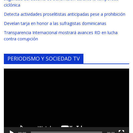
ciclónica
Detecta actividades proselitistas anticipadas pese a prohibición
Develan tarja en honor a las sufragistas dominicanas
Transparencia Internacional mostrará avances RD en lucha
contra corrupción
PERIODISMO Y SOCIEDAD TV
Reproductor
de
vídeo