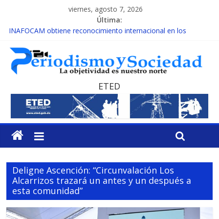
viernes, agosto 7, 2026
Última:
INAFOCAM obtiene reconocimiento internacional en los
Premios Latam Digital 2026
15 de febrero de cada año es Día Nacional de la lucha contra el
cáncer infantil
EL ENFOQUE UNILATERAL DE LA COALICIÓN
MESCyT y Universidad Albizu apoyarán rehabilitación de
ETED
reclusos
MESCyT presenta calendario de Consulta Nacional por la
Educación
Deligne Ascención: “Circunvalación Los
Alcarrizos trazará un antes y un después a
esta comunidad”