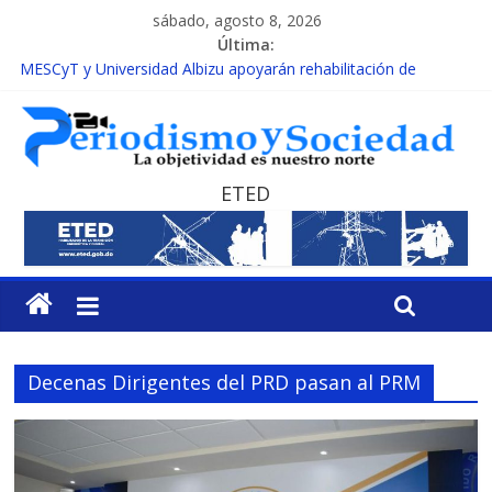
sábado, agosto 8, 2026
Última:
MESCyT y Universidad Albizu apoyarán rehabilitación de
reclusos
MESCyT presenta calendario de Consulta Nacional por la
Educación
INAFOCAM obtiene reconocimiento internacional en los
Premios Latam Digital 2026
ETED
15 de febrero de cada año es Día Nacional de la lucha contra el
cáncer infantil
EL ENFOQUE UNILATERAL DE LA COALICIÓN
Decenas Dirigentes del PRD pasan al PRM