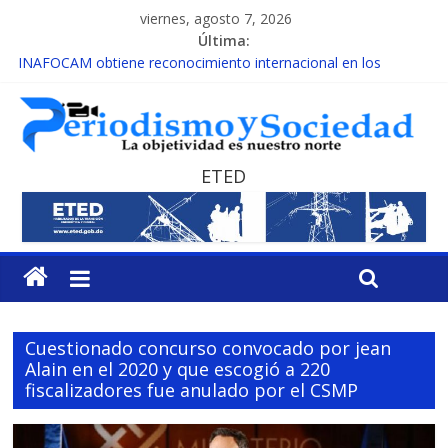
viernes, agosto 7, 2026
Última:
INAFOCAM obtiene reconocimiento internacional en los
Premios Latam Digital 2026
15 de febrero de cada año es Día Nacional de la lucha contra el
cáncer infantil
EL ENFOQUE UNILATERAL DE LA COALICIÓN
MESCyT y Universidad Albizu apoyarán rehabilitación de
ETED
reclusos
MESCyT presenta calendario de Consulta Nacional por la
Educación
Cuestionado concurso convocado por jean
Alain en el 2020 y que escogió a 220
fiscalizadores fue anulado por el CSMP