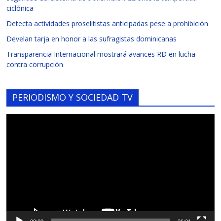
ciclónica
Detecta actividades proselitistas anticipadas pese a prohibición
Develan tarja en honor a las sufragistas dominicanas
Transparencia Internacional mostrará avances RD en lucha
contra corrupción
PERIODISMO Y SOCIEDAD TV
Reproductor
de
vídeo