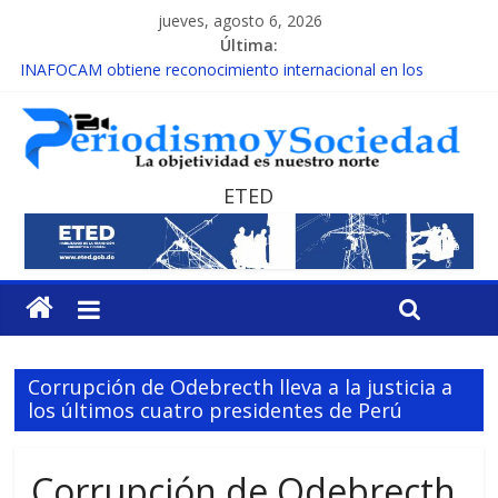
jueves, agosto 6, 2026
Última:
INAFOCAM obtiene reconocimiento internacional en los
Premios Latam Digital 2026
15 de febrero de cada año es Día Nacional de la lucha contra el
cáncer infantil
EL ENFOQUE UNILATERAL DE LA COALICIÓN
MESCyT y Universidad Albizu apoyarán rehabilitación de
ETED
reclusos
MESCyT presenta calendario de Consulta Nacional por la
Educación
Corrupción de Odebrecth lleva a la justicia a
los últimos cuatro presidentes de Perú
Corrupción de Odebrecth