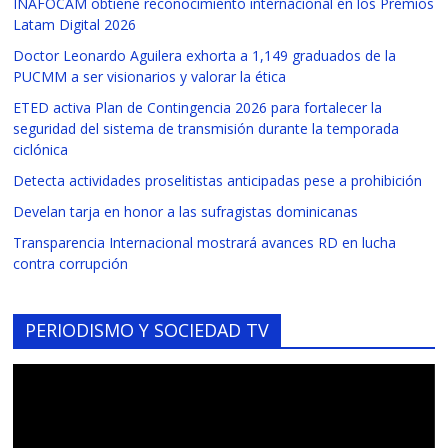
INAFOCAM obtiene reconocimiento internacional en los Premios
Latam Digital 2026
Doctor Leonardo Aguilera exhorta a 1,149 graduados de la
PUCMM a ser visionarios y valorar la ética
ETED activa Plan de Contingencia 2026 para fortalecer la
seguridad del sistema de transmisión durante la temporada
ciclónica
Detecta actividades proselitistas anticipadas pese a prohibición
Develan tarja en honor a las sufragistas dominicanas
Transparencia Internacional mostrará avances RD en lucha
contra corrupción
PERIODISMO Y SOCIEDAD TV
Reproductor
de
vídeo