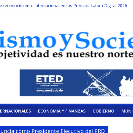
reconocimiento internacional en los Premios Latam Digital 2026
ada año es Día Nacional de la lucha contra el cáncer infantil
LATERAL DE LA COALICIÓN
ad Albizu apoyarán rehabilitación de reclusos
alendario de Consulta Nacional por la Educación
TERNACIONALES
ECONOMIA Y FINANZAS
GOBIERNO
MUNI
ncia como Presidente Ejecutivo del PRD