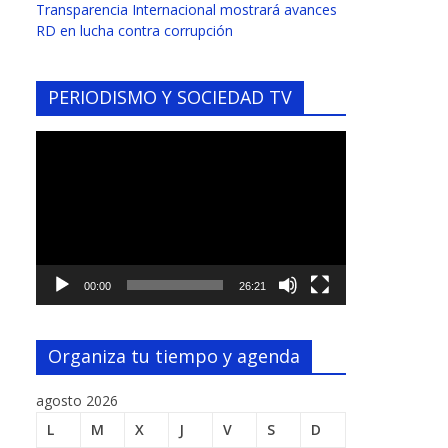
Transparencia Internacional mostrará avances
RD en lucha contra corrupción
PERIODISMO Y SOCIEDAD TV
Reproductor
de
vídeo
00:00
26:21
Organiza tu tiempo y agenda
agosto 2026
L
M
X
J
V
S
D