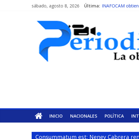
sábado, agosto 8, 2026
Última:
INAFOCAM obtiene 
15 de febrero de c
EL ENFOQUE UNI
MESCyT y Universid
MESCyT presenta c
INICIO
NACIONALES
POLÍTICA
IN
Consummatum est: Neney Cabrera renu