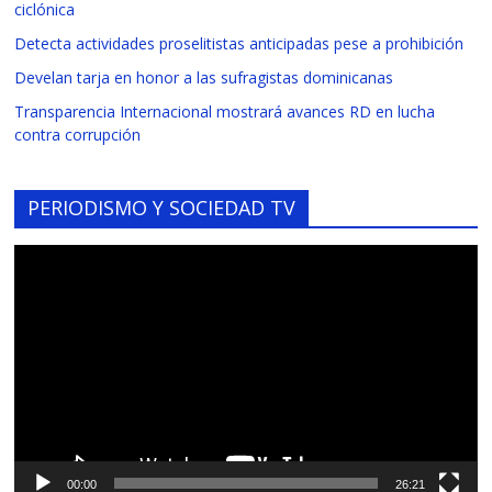
ciclónica
Detecta actividades proselitistas anticipadas pese a prohibición
Develan tarja en honor a las sufragistas dominicanas
Transparencia Internacional mostrará avances RD en lucha
contra corrupción
PERIODISMO Y SOCIEDAD TV
Reproductor
de
vídeo
00:00
26:21