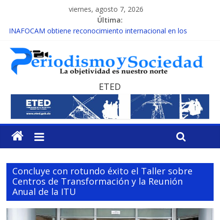
viernes, agosto 7, 2026
Última:
INAFOCAM obtiene reconocimiento internacional en los
Premios Latam Digital 2026
15 de febrero de cada año es Día Nacional de la lucha contra el
cáncer infantil
EL ENFOQUE UNILATERAL DE LA COALICIÓN
MESCyT y Universidad Albizu apoyarán rehabilitación de
ETED
reclusos
MESCyT presenta calendario de Consulta Nacional por la
Educación
Concluye con rotundo éxito el Taller sobre
Centros de Transformación y la Reunión
Anual de la ITU