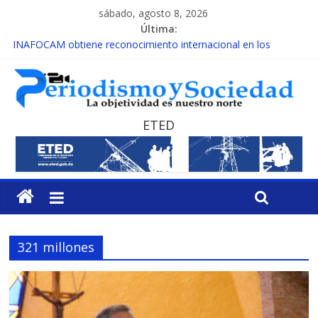
sábado, agosto 8, 2026
Última:
INAFOCAM obtiene reconocimiento internacional en los
Premios Latam Digital 2026
15 de febrero de cada año es Día Nacional de la lucha contra el
cáncer infantil
EL ENFOQUE UNILATERAL DE LA COALICIÓN
MESCyT y Universidad Albizu apoyarán rehabilitación de
ETED
reclusos
MESCyT presenta calendario de Consulta Nacional por la
Educación
321 millones