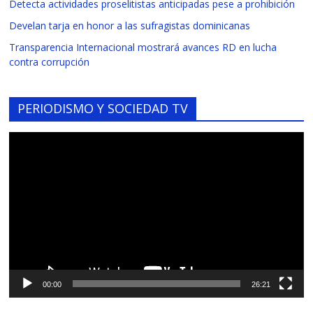
Detecta actividades proselitistas anticipadas pese a prohibición
Develan tarja en honor a las sufragistas dominicanas
Transparencia Internacional mostrará avances RD en lucha
contra corrupción
PERIODISMO Y SOCIEDAD TV
Reproductor
de
vídeo
00:00
26:21