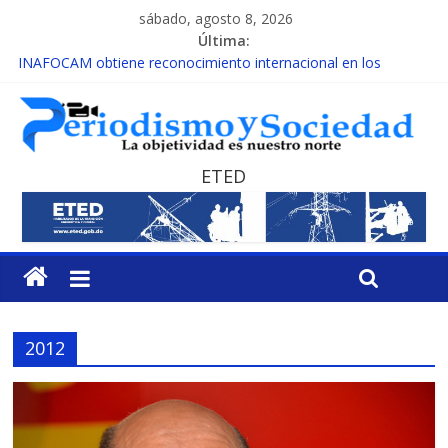
sábado, agosto 8, 2026
Última:
INAFOCAM obtiene reconocimiento internacional en los
Premios Latam Digital 2026
15 de febrero de cada año es Día Nacional de la lucha contra el
cáncer infantil
EL ENFOQUE UNILATERAL DE LA COALICIÓN
MESCyT y Universidad Albizu apoyarán rehabilitación de
ETED
reclusos
MESCyT presenta calendario de Consulta Nacional por la
Educación
2012