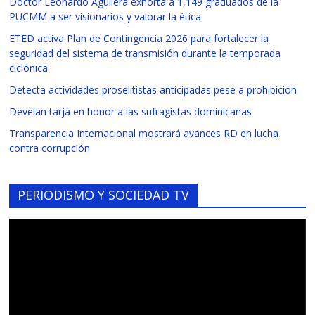
Doctor Leonardo Aguilera exhorta a 1,149 graduados de la
PUCMM a ser visionarios y valorar la ética
ETED activa Plan de Contingencia 2026 para fortalecer la
seguridad del sistema de transmisión durante la temporada
ciclónica
Detecta actividades proselitistas anticipadas pese a prohibición
Develan tarja en honor a las sufragistas dominicanas
Transparencia Internacional mostrará avances RD en lucha
contra corrupción
PERIODISMO Y SOCIEDAD TV
Reproductor
de
vídeo