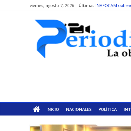
viernes, agosto 7, 2026
Última:
INAFOCAM obtiene 
15 de febrero de ca
EL ENFOQUE UNIL
MESCyT y Universid
MESCyT presenta c
INICIO
NACIONALES
POLÍTICA
IN