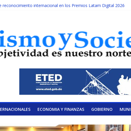
reconocimiento internacional en los Premios Latam Digital 2026
da año es Día Nacional de la lucha contra el cáncer infantil
ATERAL DE LA COALICIÓN
ad Albizu apoyarán rehabilitación de reclusos
alendario de Consulta Nacional por la Educación
TERNACIONALES
ECONOMIA Y FINANZAS
GOBIERNO
MUNI