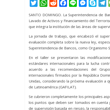
T
W
R
F
Li
M
S
w
h
e
ac
n
e
k
e
SANTO DOMINGO. La Superintendencia de Bancos
itt
at
d
e
e
ss
y
Lavado de Activos y Financiamiento del Terroris
er
s
di
b
e
p
que integra la institución de las áreas de superv
A
t
o
n
e
La jornada de trabajo, que encabezó el super
p
o
g
evaluación completa sobre la nueva ley, especi
p
k
er
Superintendencia de Bancos, como Organismo Su
En el taller se presentaron las modificacion
estándares internacionales para la lucha cont
acuerdo a las recomendaciones del Grupo A
internacionales firmados por la República Domi
Unidas, considerando la próxima evaluación a q
de Latinoamérica (GAFILAT).
Se cubrieron completamente los principales aspec
los puntos que deben ser tomados en cuenta p
de supervisión basada en riesgo, la responsabi