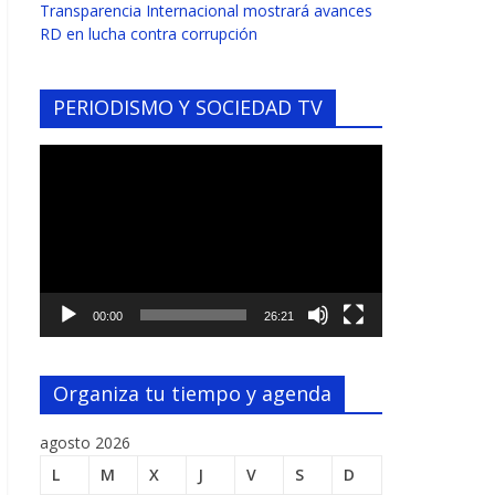
Transparencia Internacional mostrará avances
RD en lucha contra corrupción
PERIODISMO Y SOCIEDAD TV
Reproductor
de
vídeo
00:00
26:21
Organiza tu tiempo y agenda
agosto 2026
L
M
X
J
V
S
D