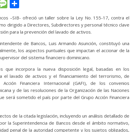
T
M
C
l
e
o
 –SIB- ofreció un taller sobre la Ley No. 155-17, contra el
e
ss
m
mo dirigido a Directores, Subdirectores y personal técnico clave
gr
a
p
isión para la prevención del lavado de activos.
a
g
ar
intendente de Bancos, Luis Armando Asunción, constituyó una
m
e
ti
almente, los aspectos puntuales que impactan el accionar de la
r
pervisor del sistema financiero dominicano.
es que incorpora la nueva disposición legal, basadas en los
ra el lavado de activos y el financiamiento del terrorismo, de
cción Financiera Internacional (GAFI), de los convenios
nicana y de las resoluciones de la Organización de las Naciones
ue será sometido el país por parte del Grupo Acción Financiera
tos de la citada legislación, incluyendo un análisis detallado de
or la Superintendencia de Bancos desde el ámbito normativo,
lidad penal de la autoridad competente y los sujetos obligados,