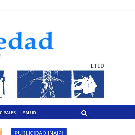
ETED
CIPALES
SALUD
PUBLICIDAD INAIPI