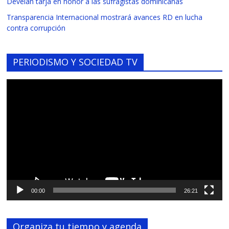
Develan tarja en honor a las sufragistas dominicanas
Transparencia Internacional mostrará avances RD en lucha
contra corrupción
PERIODISMO Y SOCIEDAD TV
Reproductor
de
vídeo
00:00
26:21
Organiza tu tiempo y agenda