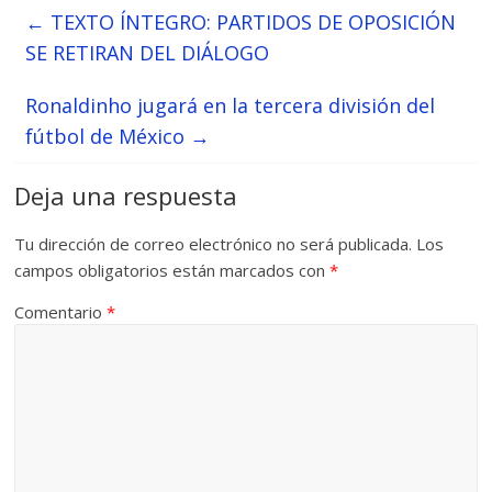
er
s
di
b
e
p
gr
a
m
←
TEXTO ÍNTEGRO: PARTIDOS DE OPOSICIÓN
A
t
o
n
e
a
g
p
SE RETIRAN DEL DIÁLOGO
p
o
g
m
e
ar
p
k
er
ti
Ronaldinho jugará en la tercera división del
fútbol de México
→
r
Deja una respuesta
Tu dirección de correo electrónico no será publicada.
Los
campos obligatorios están marcados con
*
Comentario
*