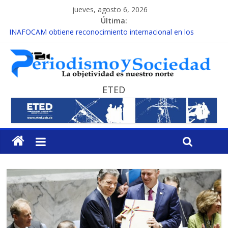
jueves, agosto 6, 2026
Última:
INAFOCAM obtiene reconocimiento internacional en los
Premios Latam Digital 2026
15 de febrero de cada año es Día Nacional de la lucha contra el
cáncer infantil
EL ENFOQUE UNILATERAL DE LA COALICIÓN
MESCyT y Universidad Albizu apoyarán rehabilitación de
ETED
reclusos
MESCyT presenta calendario de Consulta Nacional por la
Educación