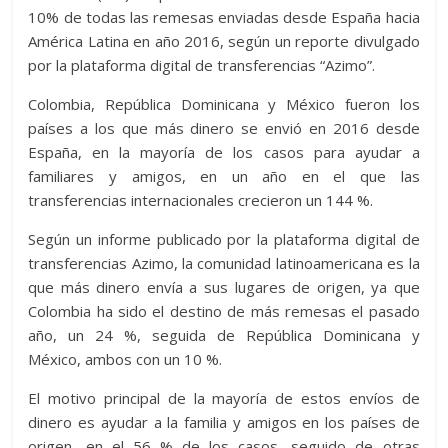
er
s
di
b
e
p
gr
a
m
10% de todas las remesas enviadas desde España hacia
A
t
o
n
e
a
g
p
América Latina en año 2016, según un reporte divulgado
p
o
g
m
e
ar
por la plataforma digital de transferencias “Azimo”.
p
k
er
ti
Colombia, República Dominicana y México fueron los
r
países a los que más dinero se envió en 2016 desde
España, en la mayoría de los casos para ayudar a
familiares y amigos, en un año en el que las
transferencias internacionales crecieron un 144 %.
Según un informe publicado por la plataforma digital de
transferencias Azimo, la comunidad latinoamericana es la
que más dinero envía a sus lugares de origen, ya que
Colombia ha sido el destino de más remesas el pasado
año, un 24 %, seguida de República Dominicana y
México, ambos con un 10 %.
El motivo principal de la mayoría de estos envíos de
dinero es ayudar a la familia y amigos en los países de
origen, en el 56 % de los casos, seguido de otras