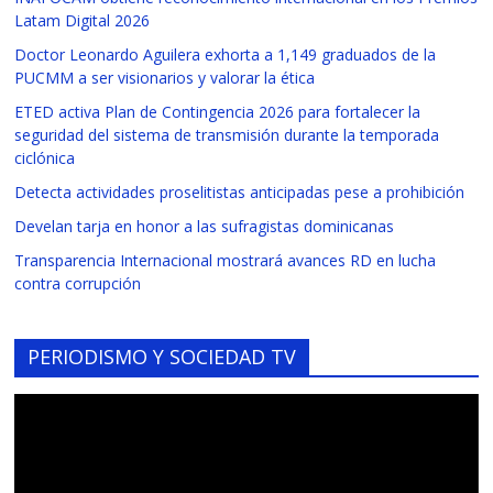
Latam Digital 2026
Doctor Leonardo Aguilera exhorta a 1,149 graduados de la
PUCMM a ser visionarios y valorar la ética
ETED activa Plan de Contingencia 2026 para fortalecer la
seguridad del sistema de transmisión durante la temporada
ciclónica
Detecta actividades proselitistas anticipadas pese a prohibición
Develan tarja en honor a las sufragistas dominicanas
Transparencia Internacional mostrará avances RD en lucha
contra corrupción
PERIODISMO Y SOCIEDAD TV
Reproductor
de
vídeo