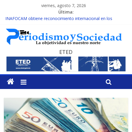
viernes, agosto 7, 2026
Última:
INAFOCAM obtiene reconocimiento internacional en los
Premios Latam Digital 2026
15 de febrero de cada año es Día Nacional de la lucha contra el
cáncer infantil
EL ENFOQUE UNILATERAL DE LA COALICIÓN
MESCyT y Universidad Albizu apoyarán rehabilitación de
ETED
reclusos
MESCyT presenta calendario de Consulta Nacional por la
Educación