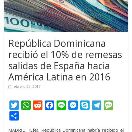
República Dominicana
recibió el 10% de remesas
salidas de España hacia
América Latina en 2016
febrero 25, 2017
T
W
R
F
Li
M
S
T
M
w
h
e
ac
n
e
k
el
e
C
itt
at
d
e
e
ss
y
e
ss
o
MADRID. (Efe). República Dominicana habría recibido el