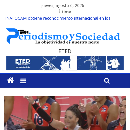
jueves, agosto 6, 2026
Última:
INAFOCAM obtiene reconocimiento internacional en los
Premios Latam Digital 2026
15 de febrero de cada año es Día Nacional de la lucha contra el
cáncer infantil
EL ENFOQUE UNILATERAL DE LA COALICIÓN
MESCyT y Universidad Albizu apoyarán rehabilitación de
ETED
reclusos
MESCyT presenta calendario de Consulta Nacional por la
Educación