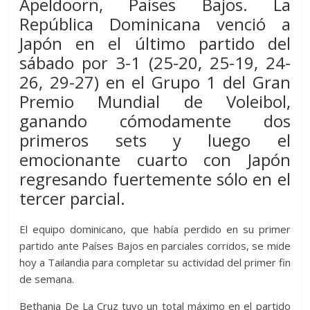
Apeldoorn, Países Bajos. La
er
s
di
b
e
p
gr
a
m
República Dominicana venció a
A
t
o
n
e
a
g
p
Japón en el último partido del
p
o
g
m
e
ar
sábado por 3-1 (25-20, 25-19, 24-
p
k
er
ti
26, 29-27) en el Grupo 1 del Gran
r
Premio Mundial de Voleibol,
ganando cómodamente dos
primeros sets y luego el
emocionante cuarto con Japón
regresando fuertemente sólo en el
tercer parcial.
El equipo dominicano, que había perdido en su primer
partido ante Países Bajos en parciales corridos, se mide
hoy a Tailandia para completar su actividad del primer fin
de semana.
Bethania De La Cruz tuvo un total máximo en el partido