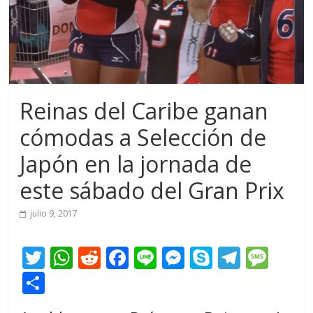
Reinas del Caribe ganan
cómodas a Selección de
Japón en la jornada de
este sábado del Gran Prix
julio 9, 2017
T
W
R
F
Li
M
S
T
M
w
h
e
ac
n
e
k
el
e
C
itt
at
d
e
e
ss
y
e
ss
o