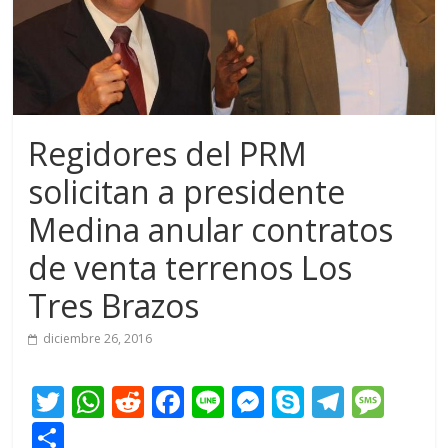
Regidores del PRM
solicitan a presidente
Medina anular contratos
de venta terrenos Los
Tres Brazos
diciembre 26, 2016
T
W
R
F
Li
M
S
T
M
w
h
e
ac
n
e
k
el
e
C