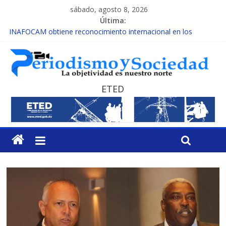
sábado, agosto 8, 2026
Última:
INAFOCAM obtiene reconocimiento internacional en los
Premios Latam Digital 2026
15 de febrero de cada año es Día Nacional de la lucha contra el
cáncer infantil
EL ENFOQUE UNILATERAL DE LA COALICIÓN
MESCyT y Universidad Albizu apoyarán rehabilitación de
ETED
reclusos
MESCyT presenta calendario de Consulta Nacional por la
Educación