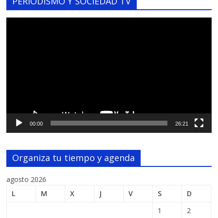
PERIODISMO Y SOCIEDAD TV
Reproductor
de
vídeo
00:00
26:21
Organiza tu tiempo y agenda
agosto 2026
L
M
X
J
V
S
D
1
2