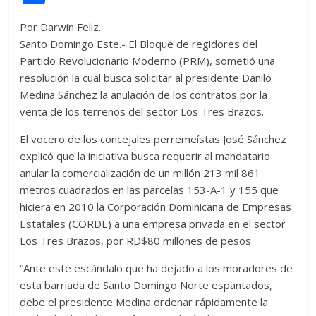
itt
at
d
e
e
ss
y
e
ss
o
Por Darwin Feliz.
er
s
di
b
e
p
gr
a
m
Santo Domingo Este.- El Bloque de regidores del
A
t
o
n
e
a
g
p
Partido Revolucionario Moderno (PRM), sometió una
p
o
g
m
e
ar
resolución la cual busca solicitar al presidente Danilo
Medina Sánchez la anulación de los contratos por la
p
k
er
ti
venta de los terrenos del sector Los Tres Brazos.
r
El vocero de los concejales perremeístas José Sánchez
explicó que la iniciativa busca requerir al mandatario
anular la comercialización de un millón 213 mil 861
metros cuadrados en las parcelas 153-A-1 y 155 que
hiciera en 2010 la Corporación Dominicana de Empresas
Estatales (CORDE) a una empresa privada en el sector
Los Tres Brazos, por RD$80 millones de pesos
“Ante este escándalo que ha dejado a los moradores de
esta barriada de Santo Domingo Norte espantados,
debe el presidente Medina ordenar rápidamente la