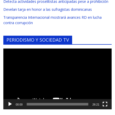
Detecta actividades proselitistas anticipadas pese a prohibición
Develan tarja en honor a las sufragistas dominicanas
Transparencia Internacional mostrará avances RD en lucha
contra corrupción
PERIODISMO Y SOCIEDAD TV
Reproductor
de
vídeo
00:00
26:21