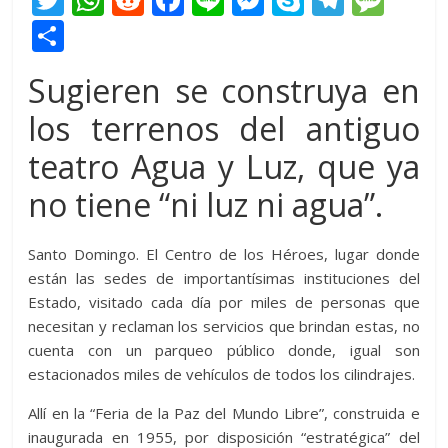
w
h
e
ac
n
e
k
el
e
C
itt
at
d
e
e
ss
y
e
ss
o
Sugieren se construya en
er
s
di
b
e
p
gr
a
m
A
t
o
n
e
a
g
los terrenos del antiguo
p
p
o
g
m
e
ar
teatro Agua y Luz, que ya
p
k
er
ti
no tiene “ni luz ni agua”.
r
Santo Domingo. El Centro de los Héroes, lugar donde
están las sedes de importantísimas instituciones del
Estado, visitado cada día por miles de personas que
necesitan y reclaman los servicios que brindan estas, no
cuenta con un parqueo público donde, igual son
estacionados miles de vehículos de todos los cilindrajes.
Allí en la “Feria de la Paz del Mundo Libre”, construida e
inaugurada en 1955, por disposición “estratégica” del