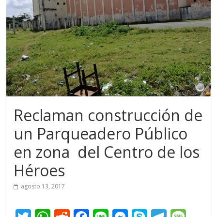
Reclaman construcción de
un Parqueadero Público
en zona del Centro de los
Héroes
agosto 13, 2017
T
W
R
F
Li
M
S
T
M