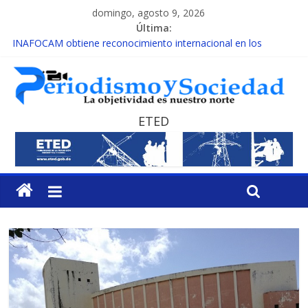
domingo, agosto 9, 2026
Última:
INAFOCAM obtiene reconocimiento internacional en los
Premios Latam Digital 2026
15 de febrero de cada año es Día Nacional de la lucha contra el
cáncer infantil
EL ENFOQUE UNILATERAL DE LA COALICIÓN
MESCyT y Universidad Albizu apoyarán rehabilitación de
ETED
reclusos
MESCyT presenta calendario de Consulta Nacional por la
Educación