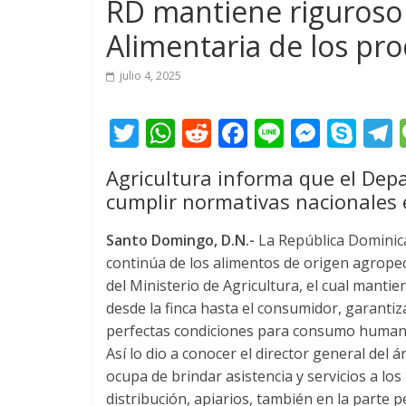
RD mantiene riguroso 
Alimentaria de los pr
julio 4, 2025
T
W
R
F
Li
M
S
w
h
e
ac
n
e
k
e
Agricultura informa que el Dep
itt
at
d
e
e
ss
y
cumplir normativas nacionales 
er
s
di
b
e
p
A
t
o
n
e
Santo Domingo, D.N.-
La República Dominic
continúa de los alimentos de origen agrope
p
o
g
del Ministerio de Agricultura, el cual manti
p
k
er
desde la finca hasta el consumidor, garanti
perfectas condiciones para consumo human
Así lo dio a conocer el director general del
ocupa de brindar asistencia y servicios a lo
distribución, apiarios, también en la parte 