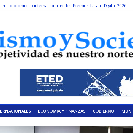
reconocimiento internacional en los Premios Latam Digital 2026
da año es Día Nacional de la lucha contra el cáncer infantil
ATERAL DE LA COALICIÓN
ad Albizu apoyarán rehabilitación de reclusos
alendario de Consulta Nacional por la Educación
TERNACIONALES
ECONOMIA Y FINANZAS
GOBIERNO
MUNI