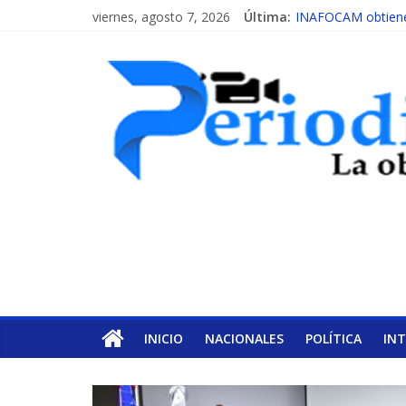
viernes, agosto 7, 2026
Última:
INAFOCAM obtiene 
15 de febrero de ca
EL ENFOQUE UNIL
MESCyT y Universid
MESCyT presenta c
INICIO
NACIONALES
POLÍTICA
IN