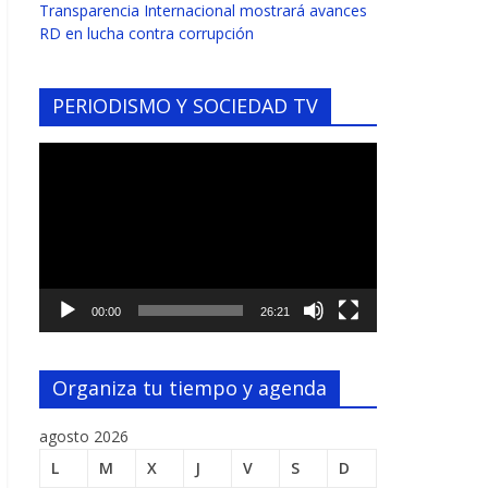
Transparencia Internacional mostrará avances
RD en lucha contra corrupción
PERIODISMO Y SOCIEDAD TV
Reproductor
de
vídeo
00:00
26:21
Organiza tu tiempo y agenda
agosto 2026
L
M
X
J
V
S
D