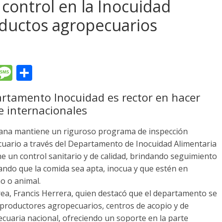
control en la Inocuidad
oductos agropecuarios
T
M
C
l
e
o
artamento Inocuidad es rector en hacer
e
ss
m
e internacionales
gr
a
p
a
g
ar
ana mantiene un riguroso programa de inspección
cuario a través del Departamento de Inocuidad Alimentaria
m
e
ti
ene un control sanitario y de calidad, brindando seguimiento
r
zando que la comida sea apta, inocua y que estén en
o o animal.
 área, Francis Herrera, quien destacó que el departamento se
s productores agropecuarios, centros de acopio y de
pecuaria nacional, ofreciendo un soporte en la parte