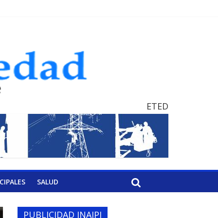
ETED
CIPALES
SALUD
PUBLICIDAD INAIPI