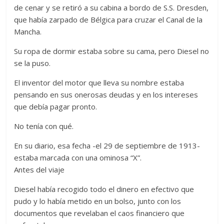
A
t
o
n
e
a
g
p
de cenar y se retiró a su cabina a bordo de S.S. Dresden,
p
o
g
m
e
ar
que había zarpado de Bélgica para cruzar el Canal de la
Mancha.
p
k
er
ti
r
Su ropa de dormir estaba sobre su cama, pero Diesel no
se la puso.
El inventor del motor que lleva su nombre estaba
pensando en sus onerosas deudas y en los intereses
que debía pagar pronto.
No tenía con qué.
En su diario, esa fecha -el 29 de septiembre de 1913-
estaba marcada con una ominosa “X”.
Antes del viaje
Diesel había recogido todo el dinero en efectivo que
pudo y lo había metido en un bolso, junto con los
documentos que revelaban el caos financiero que