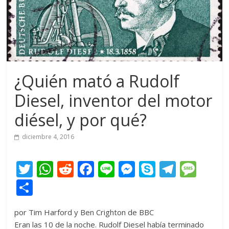
¿Quién mató a Rudolf
Diesel, inventor del motor
diésel, y por qué?
diciembre 4, 2016
T
W
R
F
Li
M
S
T
M
w
h
e
ac
n
e
k
el
e
C
itt
at
d
e
e
ss
y
e
ss
o
por Tim Harford y Ben Crighton de BBC
er
s
di
b
e
p
gr
a
m
Eran las 10 de la noche. Rudolf Diesel había terminado