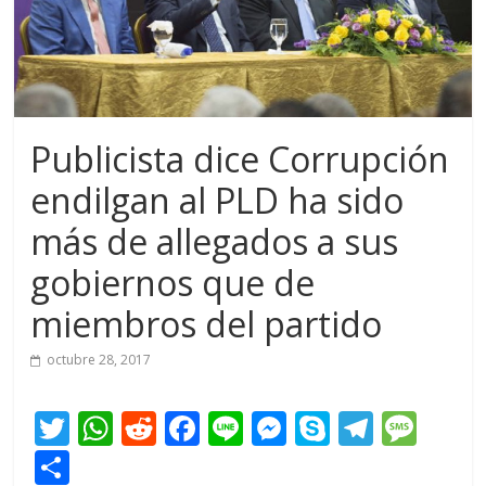
Publicista dice Corrupción
endilgan al PLD ha sido
más de allegados a sus
gobiernos que de
miembros del partido
octubre 28, 2017
T
W
R
F
Li
M
S
T
M
w
h
e
ac
n
e
k
el
e
C