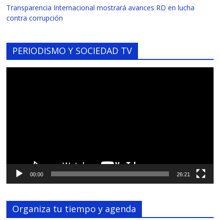
Transparencia Internacional mostrará avances RD en lucha
contra corrupción
PERIODISMO Y SOCIEDAD TV
Reproductor
de
vídeo
00:00
26:21
Organiza tu tiempo y agenda