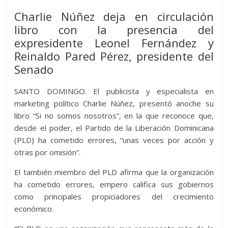
itt
at
d
e
e
ss
y
e
ss
o
Charlie Núñez deja en circulación
er
s
di
b
e
p
gr
a
m
libro con la presencia del
A
t
o
n
e
a
g
p
expresidente Leonel Fernández y
p
o
g
m
e
ar
Reinaldo Pared Pérez, presidente del
p
k
er
Senado
ti
r
SANTO DOMINGO. El publicista y especialista en
marketing político Charlie Núñez, presentó anoche su
libro “Si no somos nosotros”, en la que reconoce que,
desde el poder, el Partido de la Liberación Dominicana
(PLD) ha cometido errores, “unas veces por acción y
otras por omisión”.
El también miembro del PLD afirma que la organización
ha cometido errores, empero califica sus gobiernos
como principales propiciadores del crecimiento
económico.