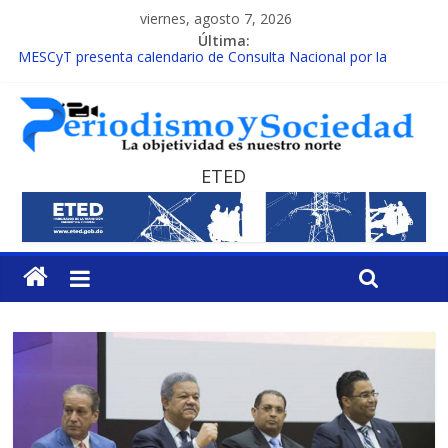
viernes, agosto 7, 2026
Última:
MESCyT presenta calendario de Consulta Nacional por la
Educación
INAFOCAM obtiene reconocimiento internacional en los
Premios Latam Digital 2026
15 de febrero de cada año es Día Nacional de la lucha contra el
cáncer infantil
ETED
EL ENFOQUE UNILATERAL DE LA COALICIÓN
MESCyT y Universidad Albizu apoyarán rehabilitación de
reclusos