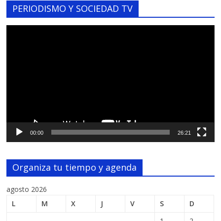
PERIODISMO Y SOCIEDAD TV
Reproductor
de
vídeo
00:00
26:21
Organiza tu tiempo y agenda
agosto 2026
L
M
X
J
V
S
D
1
2