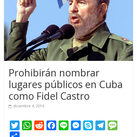
Prohibirán nombrar
lugares públicos en Cuba
como Fidel Castro
diciembre 4, 2016
T
W
R
F
Li
M
S
T
M
w
h
e
ac
n
e
k
el
e
C