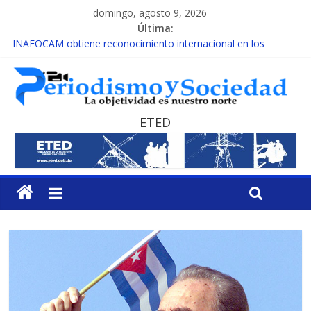
domingo, agosto 9, 2026
Última:
INAFOCAM obtiene reconocimiento internacional en los
Premios Latam Digital 2026
15 de febrero de cada año es Día Nacional de la lucha contra el
cáncer infantil
EL ENFOQUE UNILATERAL DE LA COALICIÓN
MESCyT y Universidad Albizu apoyarán rehabilitación de
ETED
reclusos
MESCyT presenta calendario de Consulta Nacional por la
Educación