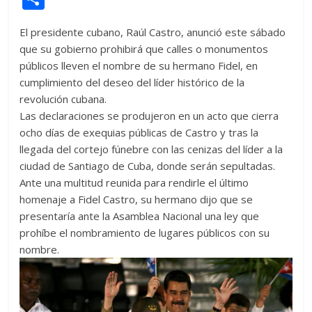
itt
at
d
e
e
ss
y
e
ss
o
El presidente cubano, Raúl Castro, anunció este sábado
er
s
di
b
e
p
gr
a
m
que su gobierno prohibirá que calles o monumentos
A
t
o
n
e
a
g
p
públicos lleven el nombre de su hermano Fidel, en
p
o
g
m
e
ar
cumplimiento del deseo del líder histórico de la
revolución cubana.
p
k
er
ti
Las declaraciones se produjeron en un acto que cierra
r
ocho días de exequias públicas de Castro y tras la
llegada del cortejo fúnebre con las cenizas del líder a la
ciudad de Santiago de Cuba, donde serán sepultadas.
Ante una multitud reunida para rendirle el último
homenaje a Fidel Castro, su hermano dijo que se
presentaría ante la Asamblea Nacional una ley que
prohíbe el nombramiento de lugares públicos con su
nombre.