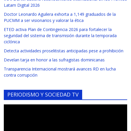
Latam Digital 2026
Doctor Leonardo Aguilera exhorta a 1,149 graduados de la
PUCMM a ser visionarios y valorar la ética
ETED activa Plan de Contingencia 2026 para fortalecer la
seguridad del sistema de transmisión durante la temporada
ciclónica
Detecta actividades proselitistas anticipadas pese a prohibición
Develan tarja en honor a las sufragistas dominicanas
Transparencia Internacional mostrará avances RD en lucha
contra corrupción
PERIODISMO Y SOCIEDAD TV
Reproductor
de
vídeo