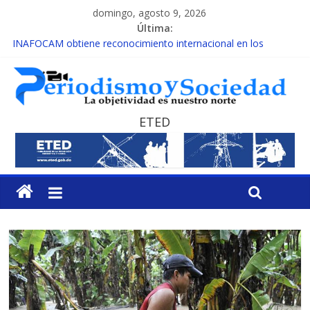
domingo, agosto 9, 2026
Última:
INAFOCAM obtiene reconocimiento internacional en los
Premios Latam Digital 2026
15 de febrero de cada año es Día Nacional de la lucha contra el
cáncer infantil
EL ENFOQUE UNILATERAL DE LA COALICIÓN
MESCyT y Universidad Albizu apoyarán rehabilitación de
ETED
reclusos
MESCyT presenta calendario de Consulta Nacional por la
Educación