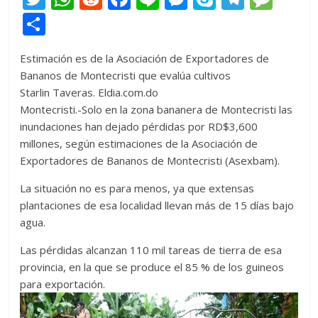
w
h
e
ac
n
e
k
el
e
C
itt
at
d
e
e
ss
y
e
ss
o
Estimación es de la Asociación de Exportadores de
er
s
di
b
e
p
gr
a
m
Bananos de Montecristi que evalúa cultivos
A
t
o
n
e
a
g
p
Starlin Taveras. Eldia.com.do
p
o
g
m
e
ar
Montecristi.-Solo en la zona bananera de Montecristi las
inundaciones han dejado pérdidas por RD$3,600
p
k
er
ti
millones, según estimaciones de la Asociación de
r
Exportadores de Bananos de Montecristi (Asexbam).
La situación no es para menos, ya que extensas
plantaciones de esa localidad llevan más de 15 días bajo
agua.
Las pérdidas alcanzan 110 mil tareas de tierra de esa
provincia, en la que se produce el 85 % de los guineos
para exportación.