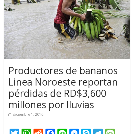
Productores de bananos
Linea Noroeste reportan
pérdidas de RD$3,600
millones por lluvias
diciembre 1, 2016
T
W
R
F
Li
M
S
T
M