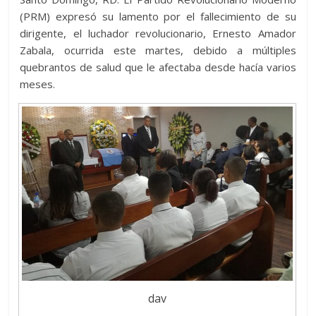
A
t
o
n
e
a
g
p
(PRM) expresó su lamento por el fallecimiento de su
p
o
g
m
e
dirigente, el luchador revolucionario, Ernesto Amador
ar
Zabala, ocurrida este martes, debido a múltiples
p
k
er
ti
quebrantos de salud que le afectaba desde hacía varios
r
meses.
dav