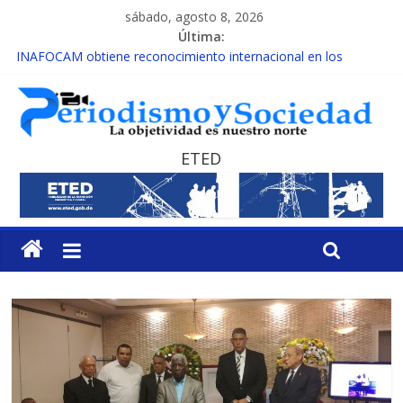
sábado, agosto 8, 2026
Última:
INAFOCAM obtiene reconocimiento internacional en los
Premios Latam Digital 2026
15 de febrero de cada año es Día Nacional de la lucha contra el
cáncer infantil
EL ENFOQUE UNILATERAL DE LA COALICIÓN
MESCyT y Universidad Albizu apoyarán rehabilitación de
ETED
reclusos
MESCyT presenta calendario de Consulta Nacional por la
Educación