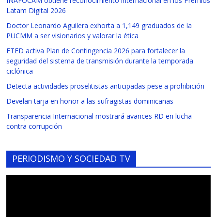
INAFOCAM obtiene reconocimiento internacional en los Premios
Latam Digital 2026
Doctor Leonardo Aguilera exhorta a 1,149 graduados de la
PUCMM a ser visionarios y valorar la ética
ETED activa Plan de Contingencia 2026 para fortalecer la
seguridad del sistema de transmisión durante la temporada
ciclónica
Detecta actividades proselitistas anticipadas pese a prohibición
Develan tarja en honor a las sufragistas dominicanas
Transparencia Internacional mostrará avances RD en lucha
contra corrupción
PERIODISMO Y SOCIEDAD TV
Reproductor
de
vídeo