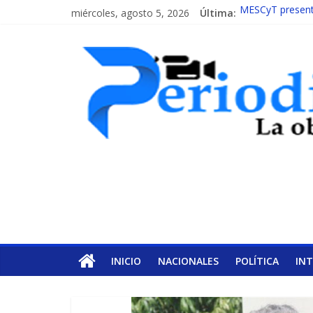
miércoles, agosto 5, 2026
Última:
MESCyT presenta
INAFOCAM obtien
15 de febrero de
EL ENFOQUE U
MESCyT y Univer
INICIO
NACIONALES
POLÍTICA
IN