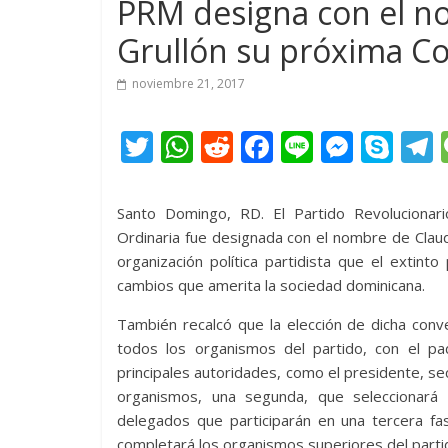
PRM designa con el 
Grullón su próxima C
noviembre 21, 2017
T
W
R
F
Li
M
S
w
h
e
ac
n
e
k
e
itt
at
d
e
e
ss
y
Santo Domingo, RD. El Partido Revolucionar
er
s
di
b
e
p
Ordinaria fue designada con el nombre de Claud
organización política partidista que el extinto
A
t
o
n
e
cambios que amerita la sociedad dominicana.
p
o
g
También recalcó que la elección de dicha conve
p
k
er
todos los organismos del partido, con el pad
principales autoridades, como el presidente, se
organismos, una segunda, que seleccionará 
delegados que participarán en una tercera fas
completará los organismos superiores del parti