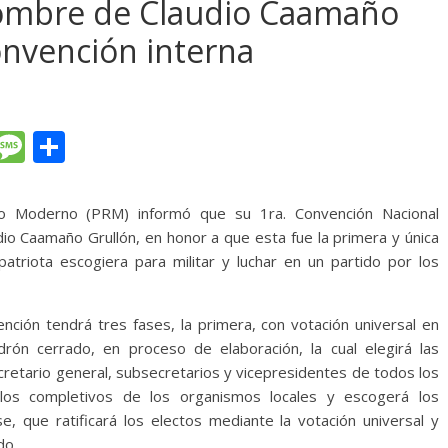
nombre de Claudio Caamaño
onvención interna
T
M
C
l
e
o
e
ss
m
io Moderno (PRM) informó que su 1ra. Convención Nacional
gr
a
p
io Caamaño Grullón, en honor a que esta fue la primera y única
 patriota escogiera para militar y luchar en un partido por los
a
g
ar
m
e
ti
nción tendrá tres fases, la primera, con votación universal en
r
rón cerrado, en proceso de elaboración, la cual elegirá las
cretario general, subsecretarios y vicepresidentes de todos los
los completivos de los organismos locales y escogerá los
e, que ratificará los electos mediante la votación universal y
do.