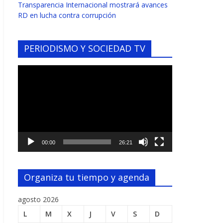
Transparencia Internacional mostrará avances
RD en lucha contra corrupción
PERIODISMO Y SOCIEDAD TV
Reproductor
de
vídeo
00:00
26:21
Organiza tu tiempo y agenda
agosto 2026
L
M
X
J
V
S
D