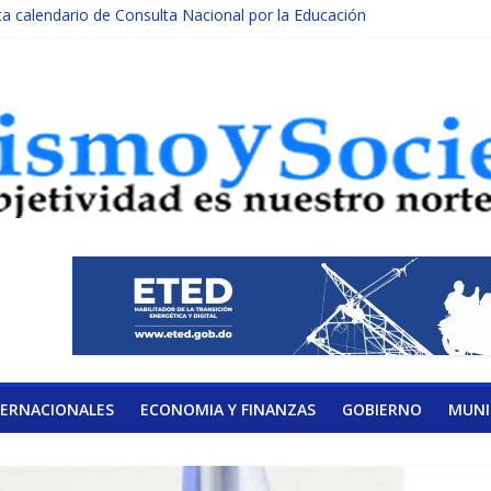
 calendario de Consulta Nacional por la Educación
e reconocimiento internacional en los Premios Latam Digital 2026
 cada año es Día Nacional de la lucha contra el cáncer infantil
NILATERAL DE LA COALICIÓN
sidad Albizu apoyarán rehabilitación de reclusos
TERNACIONALES
ECONOMIA Y FINANZAS
GOBIERNO
MUNI