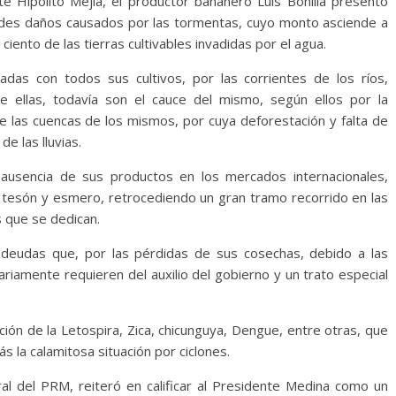
te Hipólito Mejía, el productor bananero Luis Bonilla presentó
ndes daños causados por las tormentas, cuyo monto asciende a
iento de las tierras cultivables invadidas por el agua.
das con todos sus cultivos, por las corrientes de los ríos,
e ellas, todavía son el cauce del mismo, según ellos por la
e las cuencas de los mismos, por cuya deforestación y falta de
e las lluvias.
ausencia de sus productos en los mercados internacionales,
tesón y esmero, retrocediendo un gran tramo recorrido en las
s que se dedican.
 deudas que, por las pérdidas de sus cosechas, debido a las
ariamente requieren del auxilio del gobierno y un trato especial
ición de la Letospira, Zica, chicunguya, Dengue, entre otras, que
s la calamitosa situación por ciclones.
al del PRM, reiteró en calificar al Presidente Medina como un