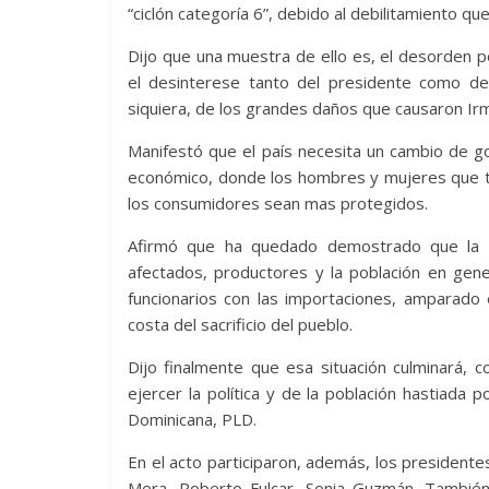
“ciclón categoría 6”, debido al debilitamiento q
Dijo que una muestra de ello es, el desorden po
el desinterese tanto del presidente como de
siquiera, de los grandes daños que causaron Irm
Manifestó que el país necesita un cambio de g
económico, donde los hombres y mujeres que t
los consumidores sean mas protegidos.
Afirmó que ha quedado demostrado que la de
afectados, productores y la población en gener
funcionarios con las importaciones, amparad
costa del sacrificio del pueblo.
Dijo finalmente que esa situación culminará, 
ejercer la política y de la población hastiada
Dominicana, PLD.
En el acto participaron, además, los president
Mera, Roberto Fulcar, Sonia Guzmán. También 