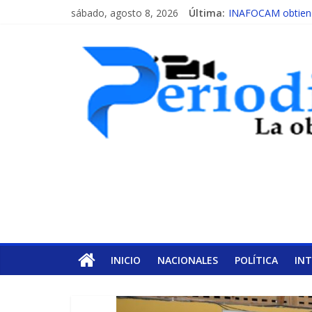
sábado, agosto 8, 2026
Última:
INAFOCAM obtiene 
15 de febrero de c
EL ENFOQUE UNI
MESCyT y Universid
MESCyT presenta c
INICIO
NACIONALES
POLÍTICA
IN