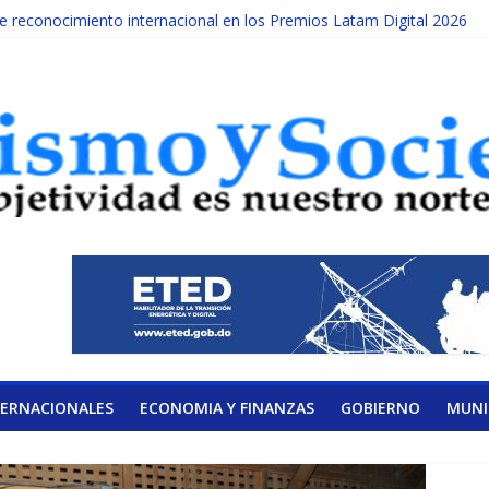
reconocimiento internacional en los Premios Latam Digital 2026
ada año es Día Nacional de la lucha contra el cáncer infantil
LATERAL DE LA COALICIÓN
ad Albizu apoyarán rehabilitación de reclusos
alendario de Consulta Nacional por la Educación
TERNACIONALES
ECONOMIA Y FINANZAS
GOBIERNO
MUNI