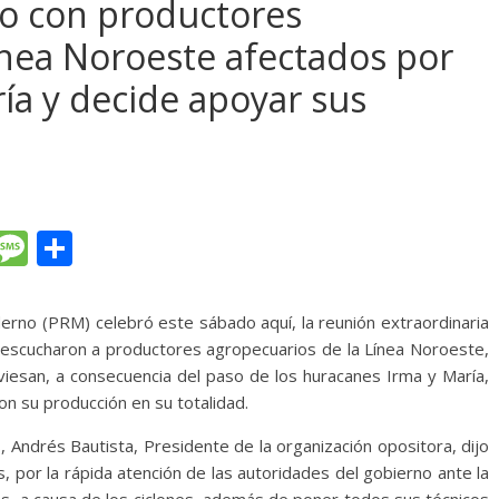
o con productores
ínea Noroeste afectados por
ría y decide apoyar sus
T
M
C
l
e
o
e
ss
m
derno (PRM) celebró este sábado aquí, la reunión extraordinaria
gr
a
p
s escucharon a productores agropecuarios de la Línea Noroeste,
raviesan, a consecuencia del paso de los huracanes Irma y María,
a
g
ar
on su producción en su totalidad.
m
e
ti
 Andrés Bautista, Presidente de la organización opositora, dijo
r
, por la rápida atención de las autoridades del gobierno ante la
tos, a causa de los ciclones, además de poner todos sus técnicos