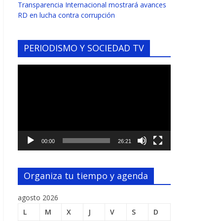
Transparencia Internacional mostrará avances
RD en lucha contra corrupción
PERIODISMO Y SOCIEDAD TV
Reproductor
de
vídeo
00:00
26:21
Organiza tu tiempo y agenda
agosto 2026
L
M
X
J
V
S
D