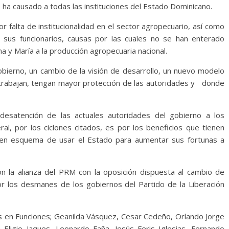
ue ha causado a todas las instituciones del Estado Dominicano.
r falta de institucionalidad en el sector agropecuario, así como
 sus funcionarios, causas por las cuales no se han enterado
a y María a la producción agropecuaria nacional.
obierno, un cambio de la visión de desarrollo, un nuevo modelo
rabajan, tengan mayor protección de las autoridades y donde
satención de las actuales autoridades del gobierno a los
al, por los ciclones citados, es por los beneficios que tienen
o en esquema de usar el Estado para aumentar sus fortunas a
con la alianza del PRM con la oposición dispuesta al cambio de
 por los desmanes de los gobiernos del Partido de la Liberación
es en Funciones; Geanilda Vásquez, Cesar Cedeño, Orlando Jorge
Eligio Jaques, Leonardo Faña, Jesús Feris Iglesias, Fernando