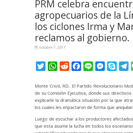
PRM celebra encuentr
agropecuarios de la L
los ciclones Irma y Ma
reclamos al gobierno.
octubre 7, 2017
T
W
R
F
Li
M
S
w
h
e
ac
n
e
k
e
itt
at
d
e
e
ss
y
Monte Cristi, RD.. El Partido Revolucionario Mo
er
s
di
b
e
p
de su Comisión Ejecutiva, donde sus directivo
explicarle la dramática situación por la que at
A
t
o
n
e
los cuales les impactaron de forma que aniquilar
p
o
g
Luego de escuchar a los productores afectados,
p
k
er
que esta asume la lucha en todos los escenarios
catastrófica situación por la que atraviesan es