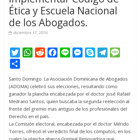
Ética y Escuela Nacional
de los Abogados.
diciembre 17, 2016
T
W
R
F
Li
M
S
T
M
w
h
e
ac
n
e
k
el
e
C
itt
at
d
e
e
ss
y
e
ss
o
Santo Domingo. La Asociación Dominicana de Abogados
er
s
di
b
e
p
gr
a
m
(ADOMA) celebró sus elecciones, resultando como
A
t
o
n
e
a
g
p
ganador la plancha encabezada por el doctor José Rafael
p
o
g
m
e
ar
Medrano Santos, quien buscaba la segunda reelección al
frente del gremio mas antiguo de los profesionales del
p
k
er
ti
Derecho en el país.
r
La Comisión electoral, encabezada por el doctor Mérido
Torres, ofreció el veredicto final de los cómputos, en los
cuales la plancha alianza Gremial Renovadora que