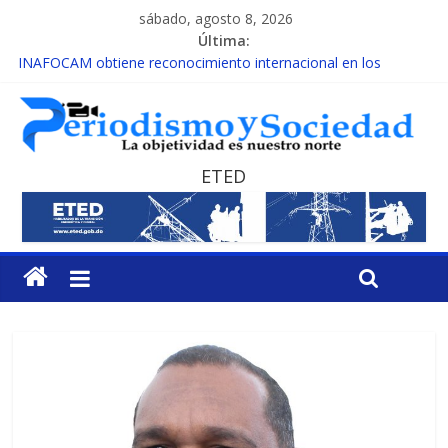
sábado, agosto 8, 2026
Última:
INAFOCAM obtiene reconocimiento internacional en los
Premios Latam Digital 2026
15 de febrero de cada año es Día Nacional de la lucha contra el
cáncer infantil
EL ENFOQUE UNILATERAL DE LA COALICIÓN
MESCyT y Universidad Albizu apoyarán rehabilitación de
ETED
reclusos
MESCyT presenta calendario de Consulta Nacional por la
Educación