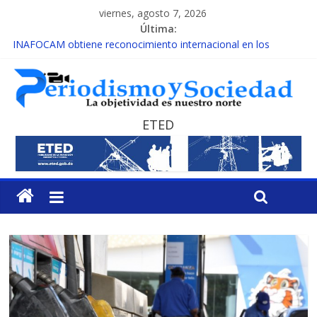
viernes, agosto 7, 2026
Última:
INAFOCAM obtiene reconocimiento internacional en los
Premios Latam Digital 2026
15 de febrero de cada año es Día Nacional de la lucha contra el
cáncer infantil
EL ENFOQUE UNILATERAL DE LA COALICIÓN
MESCyT y Universidad Albizu apoyarán rehabilitación de
ETED
reclusos
MESCyT presenta calendario de Consulta Nacional por la
Educación