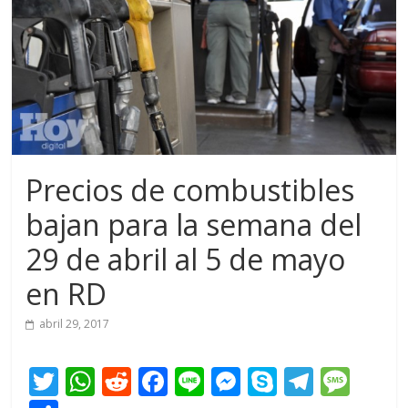
Precios de combustibles
bajan para la semana del
29 de abril al 5 de mayo
en RD
abril 29, 2017
T
W
R
F
Li
M
S
T
M