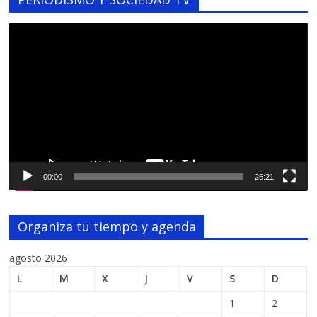
Reproductor
de
vídeo
00:00
26:21
Organiza tu tiempo y agenda
agosto 2026
L
M
X
J
V
S
D
1
2