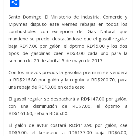
w
h
e
ac
n
e
k
el
e
C
itt
at
d
e
e
ss
y
e
ss
o
Santo Domingo. El Ministerio de Industria, Comercio y
er
s
di
b
e
p
gr
a
m
Mipymes dispuso este viernes rebajas en todos los
A
t
o
n
e
a
g
p
combustibles con excepción del Gas Natural que
p
o
g
m
e
ar
mantiene su precio, destacándose que el gasoil regular
baja RD$7.00 por galón, el óptimo RD$5.00 y los dos
p
k
er
ti
tipos de gasolinas caen RD$3.00 cada uno para la
r
semana del 29 de abril al 5 de mayo de 2017.
Con los nuevos precios la gasolina premium se venderá
a RD$216.80 por galón y la regular a RD$200.70, para
una rebaja de RD$3.00 en cada caso.
El gasoil regular se despachará a RD$147.00 por galón,
con una disminución de RD$7.00, el óptimo a
RD$161.60, rebaja RD$5.00.
El galón de avtur costará RD$112.90 por galón, cae
RD$5.00, el kerosene a RD$137.00 baja RD$6.00,