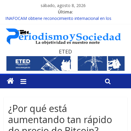
sábado, agosto 8, 2026
Última:
INAFOCAM obtiene reconocimiento internacional en los
Premios Latam Digital 2026
15 de febrero de cada año es Día Nacional de la lucha contra el
cáncer infantil
EL ENFOQUE UNILATERAL DE LA COALICIÓN
MESCyT y Universidad Albizu apoyarán rehabilitación de
ETED
reclusos
MESCyT presenta calendario de Consulta Nacional por la
Educación
¿Por qué está
aumentando tan rápido
de precio de Bitcoin?