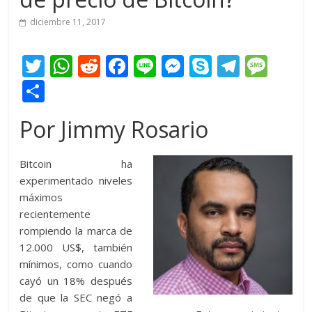
diciembre 11, 2017
T
W
R
F
Li
M
S
T
M
w
h
e
ac
n
e
k
el
e
C
itt
at
d
e
e
ss
y
e
ss
o
Por Jimmy Rosario
er
s
di
b
e
p
gr
a
m
A
t
o
n
e
a
g
p
Bitcoin ha
p
o
g
m
e
ar
experimentado niveles
p
k
er
ti
máximos
recientemente
r
rompiendo la marca de
12.000 US$, también
mínimos, como cuando
cayó un 18% después
de que la SEC negó a