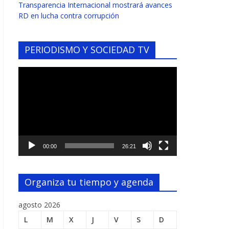
Transparencia Internacional mostrará avances
RD en lucha contra corrupción
PERIODISMO Y SOCIEDAD TV
Reproductor
de
vídeo
00:00
26:21
Organiza tu tiempo y agenda
agosto 2026
L
M
X
J
V
S
D