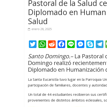
Pastoral de la Salud ce
Diplomado en Humaniza
Salud
enero 28, 2025
T
W
R
F
Li
M
S
w
h
e
ac
n
e
k
e
Santo Domingo.–
La Pastoral d
itt
at
d
e
e
ss
y
Domingo realizó recientement
er
s
di
b
e
p
Diplomado en Humanización de
A
t
o
n
e
La Santa Eucaristía tuvo lugar en la Parroquia Un
p
o
g
participación de familiares, docentes y autoridad
p
k
er
Un total de 44 estudiantes recibieron sus certi
provenientes de distintos ámbitos eclesiales, so