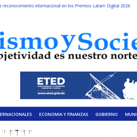
reconocimiento internacional en los Premios Latam Digital 2026
da año es Día Nacional de la lucha contra el cáncer infantil
ATERAL DE LA COALICIÓN
ad Albizu apoyarán rehabilitación de reclusos
alendario de Consulta Nacional por la Educación
TERNACIONALES
ECONOMIA Y FINANZAS
GOBIERNO
MUNI