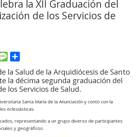
lebra la XII Graduación del
ción de los Servicios de
T
M
C
l
e
o
e la Salud de la Arquidiócesis de Santo
e
ss
m
e la décima segunda graduación del
gr
a
p
 los Servicios de Salud.
a
g
ar
iversitaria Santa María de la Anunciación y contó con la
m
e
ti
es eclesiásticas.
r
ficados, representando a un grupo diverso de participantes
ciales y geográficos.