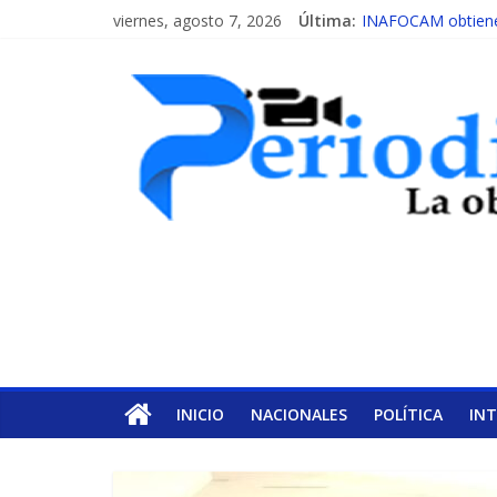
viernes, agosto 7, 2026
Última:
INAFOCAM obtiene 
15 de febrero de ca
EL ENFOQUE UNIL
MESCyT y Universid
MESCyT presenta c
INICIO
NACIONALES
POLÍTICA
IN