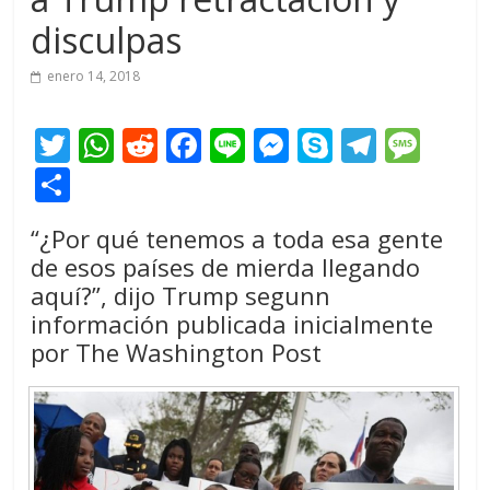
disculpas
enero 14, 2018
T
W
R
F
Li
M
S
T
M
w
h
e
ac
n
e
k
el
e
C
itt
at
d
e
e
ss
y
e
ss
o
“¿Por qué tenemos a toda esa gente
er
s
di
b
e
p
gr
a
m
de esos países de mierda llegando
A
t
o
n
e
a
g
p
aquí?”, dijo Trump segunn
p
o
g
m
e
ar
información publicada inicialmente
p
k
er
por The Washington Post
ti
r