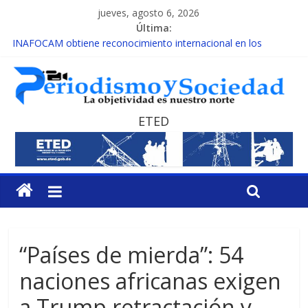
jueves, agosto 6, 2026
Última:
INAFOCAM obtiene reconocimiento internacional en los
Premios Latam Digital 2026
15 de febrero de cada año es Día Nacional de la lucha contra el
cáncer infantil
EL ENFOQUE UNILATERAL DE LA COALICIÓN
MESCyT y Universidad Albizu apoyarán rehabilitación de
ETED
reclusos
MESCyT presenta calendario de Consulta Nacional por la
Educación
“Países de mierda”: 54
naciones africanas exigen
a Trump retractación y