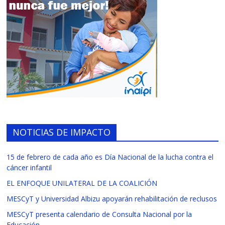
NOTICIAS DE IMPACTO
15 de febrero de cada año es Día Nacional de la lucha contra el
cáncer infantil
EL ENFOQUE UNILATERAL DE LA COALICIÓN
MESCyT y Universidad Albizu apoyarán rehabilitación de reclusos
MESCyT presenta calendario de Consulta Nacional por la
Educación