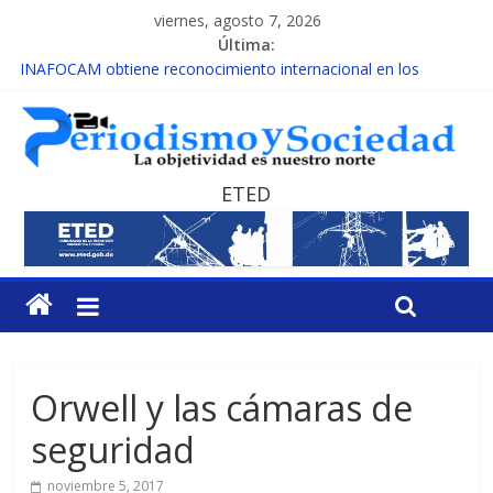
viernes, agosto 7, 2026
Última:
INAFOCAM obtiene reconocimiento internacional en los
Premios Latam Digital 2026
15 de febrero de cada año es Día Nacional de la lucha contra el
cáncer infantil
EL ENFOQUE UNILATERAL DE LA COALICIÓN
MESCyT y Universidad Albizu apoyarán rehabilitación de
ETED
reclusos
MESCyT presenta calendario de Consulta Nacional por la
Educación
Orwell y las cámaras de
seguridad
noviembre 5, 2017