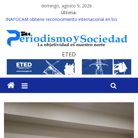
domingo, agosto 9, 2026
Última:
INAFOCAM obtiene reconocimiento internacional en los
Premios Latam Digital 2026
15 de febrero de cada año es Día Nacional de la lucha contra el
cáncer infantil
EL ENFOQUE UNILATERAL DE LA COALICIÓN
MESCyT y Universidad Albizu apoyarán rehabilitación de
ETED
reclusos
MESCyT presenta calendario de Consulta Nacional por la
Educación