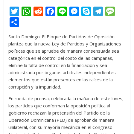
T
W
R
F
Li
M
S
T
M
w
h
e
ac
n
e
k
el
e
C
itt
at
d
e
e
ss
y
e
ss
o
Santo Domingo. El Bloque de Partidos de Oposición
er
s
di
b
e
p
gr
a
m
plantea que la nueva Ley de Partidos y Organizaciones
A
t
o
n
e
a
g
p
políticas que se apruebe de manera consensuada sea
p
o
g
m
e
ar
categórica en el control del costo de las campañas,
elimine la falta de control en la financiación y sea
p
k
er
ti
administrada por órganos arbitrales independientes
r
elementos que están presentes en las raíces de la
corrupción y la impunidad.
En rueda de prensa, celebrada la mañana de este lunes,
los partidos que conforman la oposición política al
gobierno rechazan la pretensión del Partido de la
Liberación Dominicana (PLD) de aprobar de manera
unilateral, con su mayoría mecánica en el Congreso