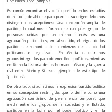
A
t
o
n
e
a
g
p
Por: Isidro Toro Pampols
p
o
g
m
e
ar
Es común encontrar el vocablo partido en los estudios
p
k
er
ti
de historia, de ahí que para precisar su origen debemos
distinguir dos acepciones: Una concepción amplia de
r
partido, la cual nos informa que cualquier grupo de
personas unidas por un mismo interés es una
agrupación partidaria y, en tal sentido, el origen de los
partidos se remonta a los comienzos de la sociedad
políticamente organizada. En Grecia encontramos
grupos integrados para obtener fines políticos, mientras
en Roma la historia de los hermanos Graco y la guerra
civil entre Mario y Sila son ejemplos de este tipo de
“partidos”.
De otro lado, si admitimos la expresión partido político
en su concepción restringida, que lo define como una
agrupación con ánimo de permanencia temporal, que
media entre los grupos de la sociedad y el Estado,
participa en la lucha por el poder político y en la