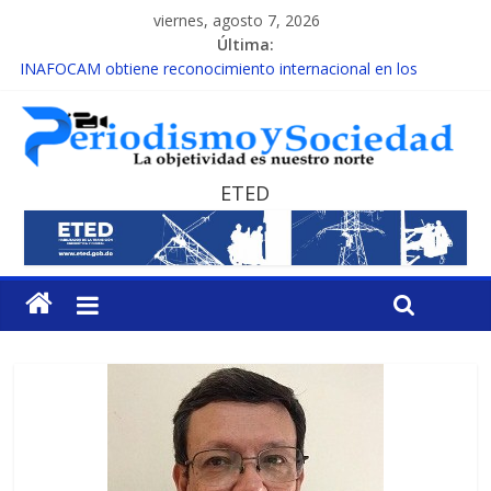
viernes, agosto 7, 2026
Última:
INAFOCAM obtiene reconocimiento internacional en los
Premios Latam Digital 2026
15 de febrero de cada año es Día Nacional de la lucha contra el
cáncer infantil
EL ENFOQUE UNILATERAL DE LA COALICIÓN
MESCyT y Universidad Albizu apoyarán rehabilitación de
ETED
reclusos
MESCyT presenta calendario de Consulta Nacional por la
Educación